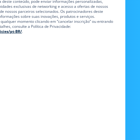
ra deste conteúdo, pode enviar informações personalizadas,
unidades exclusivas de networking e acesso a ofertas de nossos
de nossos parceiros selecionados. Os patrocinadores deste
ormações sobre suas inovações, produtos e serviços.
a qualquer momento clicando em “cancelar inscrição” ou entrando
lhes, consulte a Política de Privacidade:
icies/pt-BR/
.