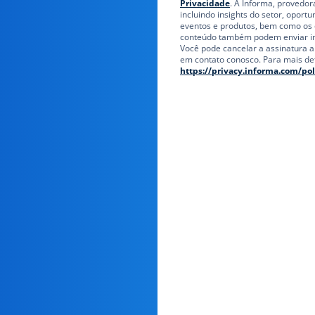
Privacidade
. A Informa, provedo
incluindo insights do setor, oport
eventos e produtos, bem como os 
conteúdo também podem enviar inf
Você pode cancelar a assinatura 
em contato conosco. Para mais deta
https://privacy.informa.com/pol