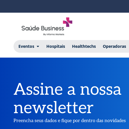
Eventos
Hospitais
Healthtechs
Operadoras
Assine a nossa
newsletter
Preencha seus dados e fique por dentro das novidades