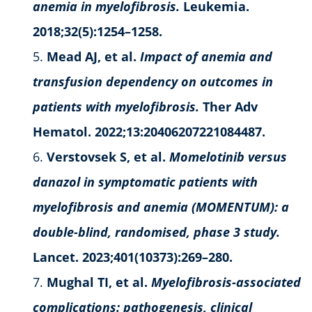
anemia in myelofibrosis.
Leukemia.
2018;32(5):1254–1258.
Mead AJ, et al.
Impact of anemia and
transfusion dependency on outcomes in
patients with myelofibrosis.
Ther Adv
Hematol. 2022;13:20406207221084487.
Verstovsek S, et al.
Momelotinib versus
danazol in symptomatic patients with
myelofibrosis and anemia (MOMENTUM): a
double-blind, randomised, phase 3 study.
Lancet. 2023;401(10373):269–280.
Mughal TI, et al.
Myelofibrosis-associated
complications: pathogenesis, clinical