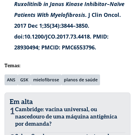
Ruxolitinib in Janus Kinase Inhibitor–Naïve
Patients With Myelofibrosis.
J Clin Oncol.
2017 Dec 1;35(34):3844–3850.
doi:10.1200/JCO.2017.73.4418. PMID:
28930494; PMCID: PMC6553796.
Temas:
ANS
GSK
mielofibrose
planos de saúde
Em alta
1
Cambridge: vacina universal, ou
nascedouro de uma máquina antigênica
por demanda?