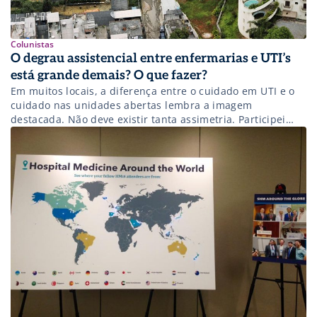
Colunistas
O degrau assistencial entre enfermarias e UTI’s
está grande demais? O que fazer?
Em muitos locais, a diferença entre o cuidado em UTI e o
cuidado nas unidades abertas lembra a imagem
destacada. Não deve existir tanta assimetria. Participei
recentemente do VII Congresso Gaúcho de Terapia
Intensiva com o conteúdo compartilhado em Times de
Resposta Rápida: Como Escolher o Gatilho? Leia mais sobre
Times de Resposta Rápida (TRR) […]