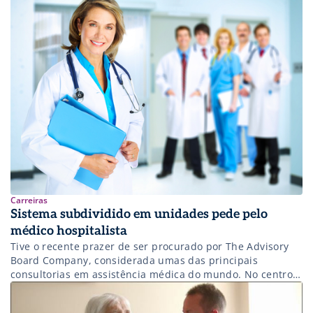
previamente em eventos da Society of Hospital Medicine.
Quero dividir um pouco a experiência com os leitores de
Saúde Business. Saiba Mais: […]
Carreiras
Sistema subdividido em unidades pede pelo
médico hospitalista
Tive o recente prazer de ser procurado por The Advisory
Board Company, considerada umas das principais
consultorias em assistência médica do mundo. No centro
da atuação deles está um rigoroso processo investigativo.
Os insights e experiências coletados em pesquisas são