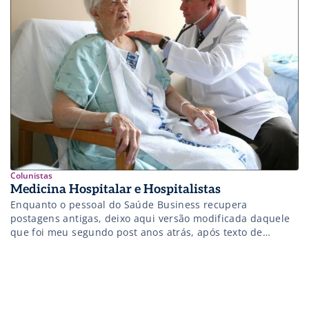
compartilhados com afiliados (mais de 45 países
representados, mais de 3000 organizações participantes),
através de […]
Colunistas
Medicina Hospitalar e Hospitalistas
Enquanto o pessoal do Saúde Business recupera
postagens antigas, deixo aqui versão modificada daquele
que foi meu segundo post anos atrás, após texto de
saudação inicial e apresentação do Blog Médico
Hospitalista. Um síntese do que são o modelo de Medicina
Hospitalar e os tais médicos hospitalistas: Definição Para
entendermos o modelo em que atuam […]