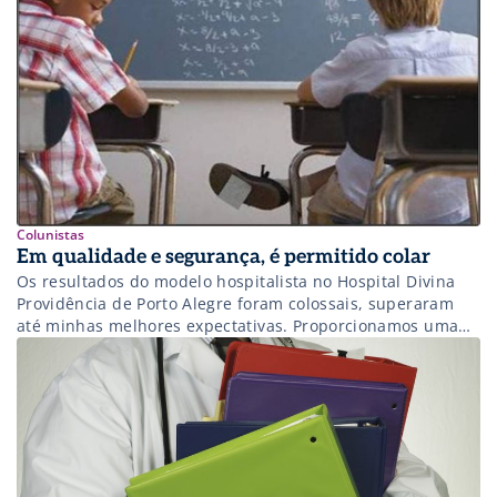
certas colocações sobre o tema. Desta vez […]
Colunistas
Em qualidade e segurança, é permitido colar
Os resultados do modelo hospitalista no Hospital Divina
Providência de Porto Alegre foram colossais, superaram
até minhas melhores expectativas. Proporcionamos uma
retumbante redução de média de permanência (vide
detalhes aqui), gerando leitos virtuais, aumento de
produção e ganhos financeiros para a organização.
Beneficiamos também as fontes pagadoras, contaminados
pela filosofia Choosing Wisely. Foi iniciativa protagonizada
[…]