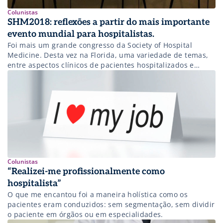
Colunistas
SHM2018: reflexões a partir do mais importante
evento mundial para hospitalistas.
Foi mais um grande congresso da Society of Hospital
Medicine. Desta vez na Florida, uma variedade de temas,
entre aspectos clínicos de pacientes hospitalizados e
discussões sobre gestão, qualidade e segurança
hospitalar, esteve em pauta nos intensos 4 dias do
encontro acontecido no Orlando World Center Marriott.
Um dos diferenciais deste evento é que entrelaçam […]
Colunistas
“Realizei-me profissionalmente como
hospitalista”
O que me encantou foi a maneira holística como os
pacientes eram conduzidos: sem segmentação, sem dividir
o paciente em órgãos ou em especialidades.