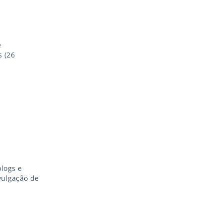
e
 (26
blogs e
ivulgação de