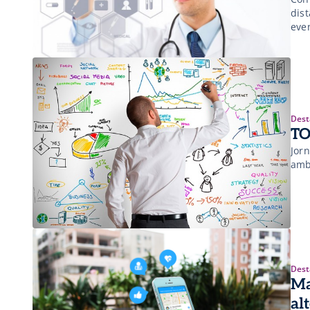
dist
eve
gra
Dest
TO
Jor
amb
Dest
Ma
al