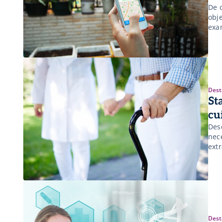
De 
obj
exa
Dest
St
cu
Des
nec
ext
Dest