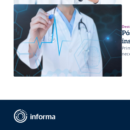
Dest
Pó
in
Pri
nec