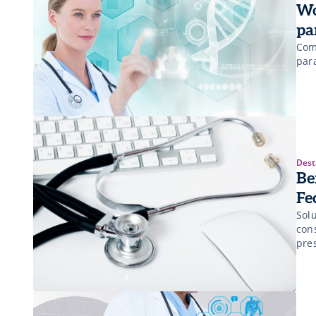
Wo
pa
Com
para
Dest
Be
Fe
Sol
con
pre