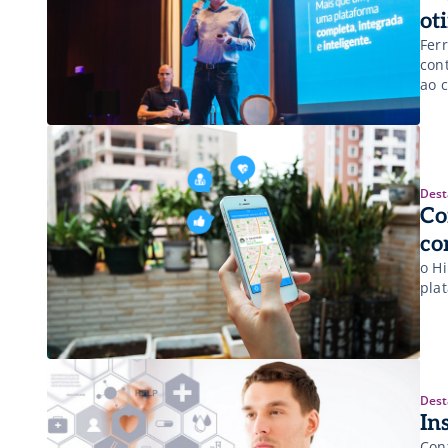
ot
Fer
con
ao c
Dest
Co
co
o H
pla
Dest
In
Con