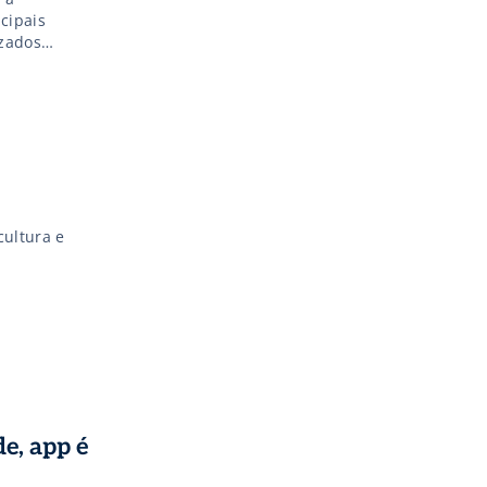
cipais
izados
cultura e
e, app é