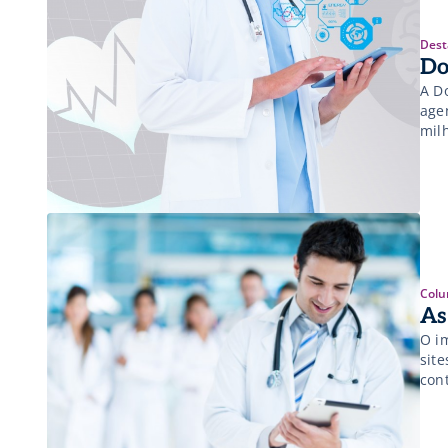
Dest
Do
A D
age
mil
Colu
As
O i
site
cont