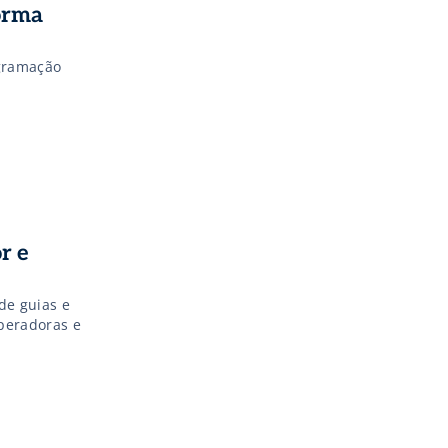
orma
gramação
r e
de guias e
operadoras e