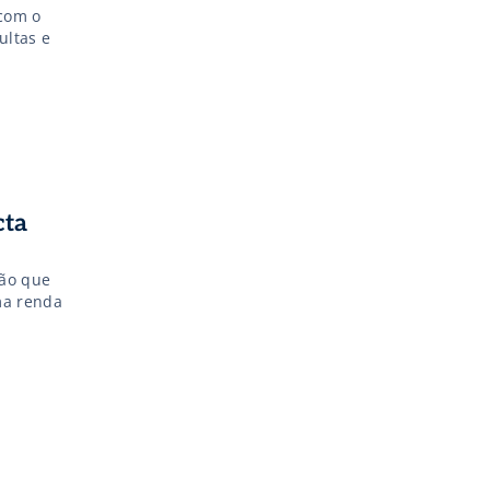
com o
ultas e
cta
dão que
ma renda