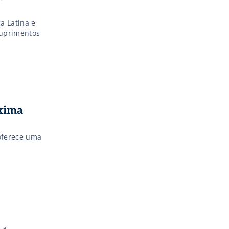
a Latina e
suprimentos
óxima
oferece uma
 a