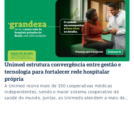
gestão pública e o desenvolvimento do setor.
Unimed estrutura convergência entre gestão e
tecnologia para fortalecer rede hospitalar
própria
A Unimed reúne mais de 330 cooperativas médicas
independentes, sendo o maior sistema cooperativo de
saúde do mundo. Juntas, as Unimeds atendem a mais de
20 milhões de beneficiários com planos médico-
hospitalares e odontológicos e concentram a maior rede
hospitalar privada do Brasil em número de leitos: 176
hospitais e hospitais-dia, 649 clínicas, 49 centros […]