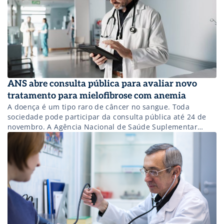
ANS abre consulta pública para avaliar novo
tratamento para mielofibrose com anemia
A doença é um tipo raro de câncer no sangue. Toda
sociedade pode participar da consulta pública até 24 de
novembro. A Agência Nacional de Saúde Suplementar
(ANS) abriu uma consulta pública1 que pode marcar um
avanço importante para a vida de pacientes com
mielofibrose – um tipo de câncer sanguíneo raro e que
tem […]