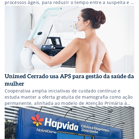
processos ágeis, para reduzir o tempo entre a suspeita e a
confirmação de câncer de mama. O projeto, que evoluiu
do piloto “Alerta Rosa” iniciado em Fortaleza, em 2023, já
diminuiu em 75% o tempo médio de diagnóstico,
passou de 136 para 36 dias, com meta de alcançar os […]
Unimed Cerrado usa APS para gestão da saúde da
mulher
Cooperativa amplia iniciativas de cuidado contínuo e
estuda manter a oferta gratuita de mamografia como ação
permanente, alinhada ao modelo de Atenção Primária à
Saúde.