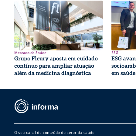
Mercado da Saúde
ESG
Grupo Fleury aposta em cuidado
ESG avan
contínuo para ampliar atuação
socioambi
além da medicina diagnóstica
em saúde
O seu canal de conteúdo do setor da saúde