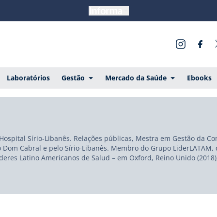
Laboratórios
Gestão
Mercado da Saúde
Ebooks
Hospital Sírio-Libanês. Relações públicas, Mestra em Gestão da Co
Dom Cabral e pelo Sírio-Libanês. Membro do Grupo LiderLATAM, qu
eres Latino Americanos de Salud – em Oxford, Reino Unido (2018)
ros da Alta Gestão. Conselheira Consultiva do Instituto ELA e do Ins
Sistema Público Brasileiro para melhoria do acesso, cuidado e ges
 projetos em todo território nacional.