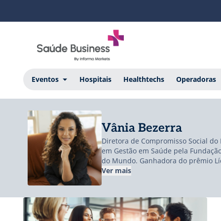
Eventos
Hospitais
Healthtechs
Operadoras
Vânia Bezerra
Diretora de Compromisso Social do 
em Gestão em Saúde pela Fundação 
do Mundo. Ganhadora do prêmio Líd
Aires (2020), é coautora de três liv
Ver mais
carreira desenvolveu projetos com 
Social do Hospital Sírio-Libanês com