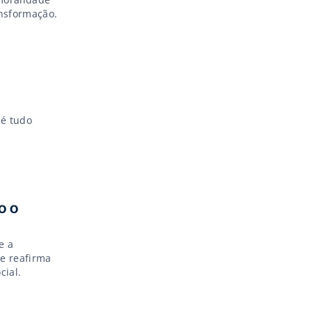
nsformação.
 é tudo
o o
e a
 e reafirma
cial.