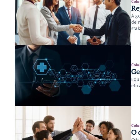
Colu
Re
A g
de 
sta
Colu
Ge
Equ
efic
Colu
O 
Cri