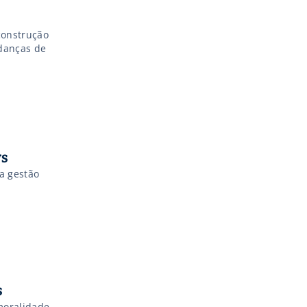
construção
udanças de
ws
a gestão
s
moralidade