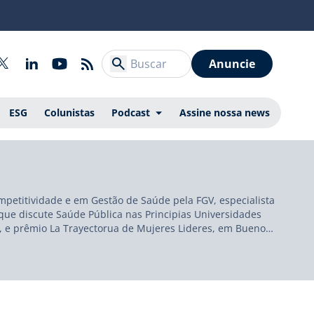
Anuncie
ESG
Colunistas
Podcast
Assine nossa news
mpetitividade e em Gestão de Saúde pela FGV, especialista
e discute Saúde Pública nas Principias Universidades
, e prêmio La Trayectorua de Mujeres Lideres, em Buenos
tituto Brasileiro de ESG e Orby Tecnologia. Ao longo de sua
tão da saúde. É responsável pela área de Compromisso