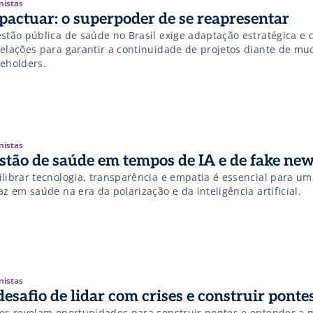
nistas
pactuar: o superpoder de se reapresentar
estão pública de saúde no Brasil exige adaptação estratégica e 
relações para garantir a continuidade de projetos diante de m
keholders.
nistas
stão de saúde em tempos de IA e de fake ne
ilibrar tecnologia, transparência e empatia é essencial para um
az em saúde na era da polarização e da inteligência artificial.
nistas
desafio de lidar com crises e construir ponte
ses revelam oportunidades para construir pontes e entender a 