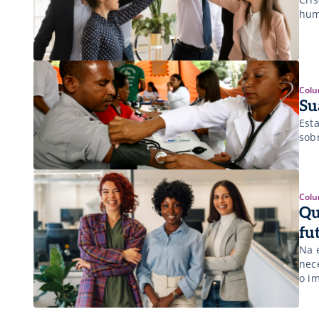
hum
Colu
Su
Est
sob
Colu
Qu
fu
Na 
nec
o i