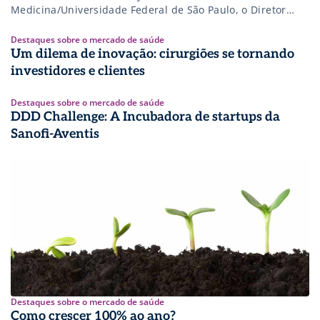
Medicina/Universidade Federal de São Paulo, o Diretor
Comercial e de Marketing Paulo Ishibashi do Hospital
Beneficente Israelita Albert Einstein finalizou sua palestra
Destaques sobre o mercado de saúde
com esse fantástico vídeo da nova campanha do Einstein
Um dilema de inovação: cirurgiões se tornando
para incentivar a doação de sangue. Se os estoques vão
investidores e clientes
aumentar ou não, […]
Destaques sobre o mercado de saúde
DDD Challenge: A Incubadora de startups da
Sanofi-Aventis
Destaques sobre o mercado de saúde
Como crescer 100% ao ano?