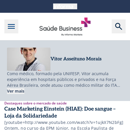
Vitor Asseituno Morais
Como médico, formado pela UNIFESP, Vitor acumula
experiência em hospitais públicos e privados e na Força
Aérea Brasileira, onde atuou como médico militar do ITA
(Instituto Tecnológico de Aeronáutica). Com MBA em
Ver mais
Finanças pela FGV, também é investidor anjo com
experiência em venture capital para startups em early
Destaques sobre o mercado de saúde
stage no Brasil e nos EUA. Em 2018 Vitor e Guilherme
Case Marketing Einstein (HIAE): Doe sangue –
Berardo fundaram a Sami, onde Vitor atua como
Loja da Solidariedade
presidente.
[youtube=http://www.youtube.com/watch?v=1ujkX7N2bFg]
Ontem, no curso da EPM Júnior, na Escola Paulista de