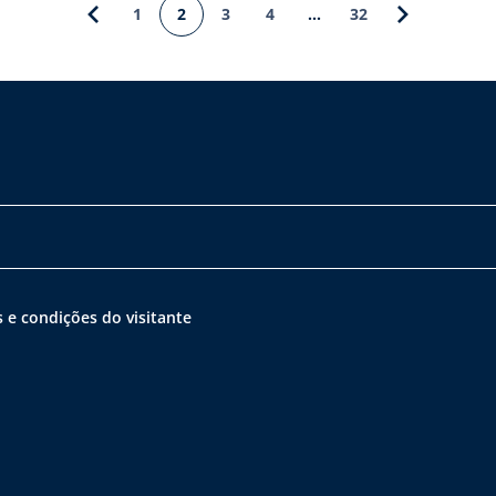
1
2
3
4
…
32
 e condições do visitante