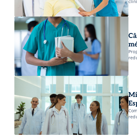
clín
Câ
mé
Prop
red
Mi
Es
Com
redu