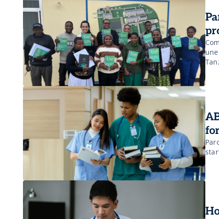
Pa
pr
Com
une 
Tan
AB
fo
Par
sta
Ho