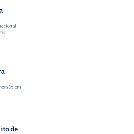
a
nacional
 na
ra
imersão em
ito de