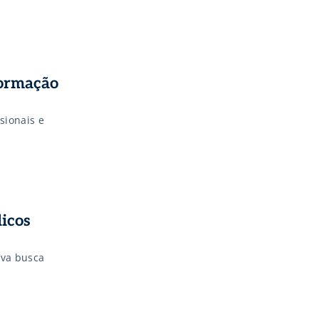
formação
sionais e
icos
iva busca