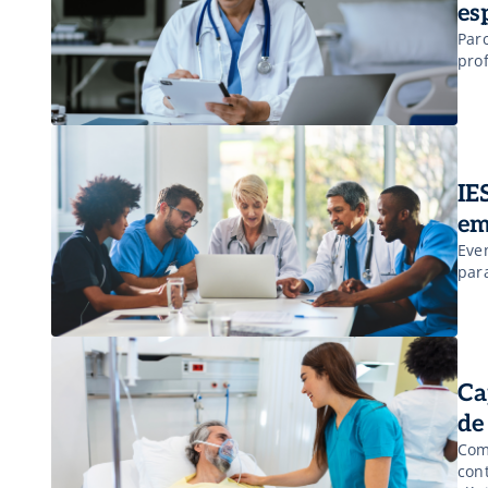
es
Par
prof
IE
em
Even
par
Ca
de
Com
con