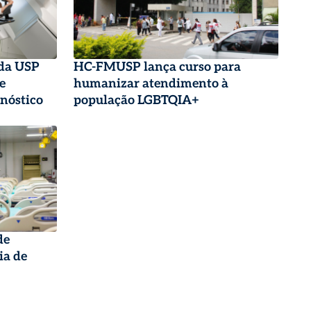
 da USP
HC-FMUSP lança curso para
e
humanizar atendimento à
gnóstico
população LGBTQIA+
de
ia de