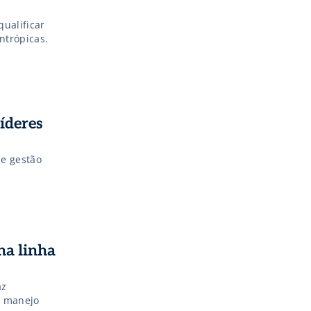
ualificar
ntrópicas.
íderes
 e gestão
na linha
az
e manejo