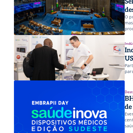
Se
de
O pr
mas
pro
Indú
In
US
Par
par
Dest
BH
de
Eve
cen
saú