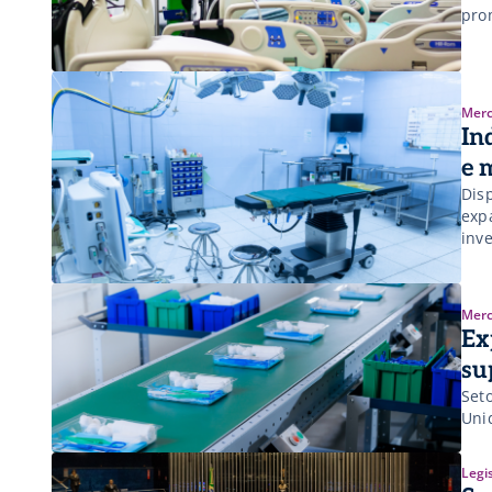
pro
Merc
In
e 
Dis
exp
inv
Merc
Ex
su
Set
Uni
Legi