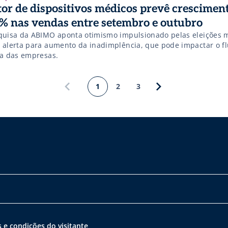
tor de dispositivos médicos prevê crescimen
% nas vendas entre setembro e outubro
quisa da ABIMO aponta otimismo impulsionado pelas eleições m
 alerta para aumento da inadimplência, que pode impactar o f
xa das empresas.
1
2
3
 e condições do visitante