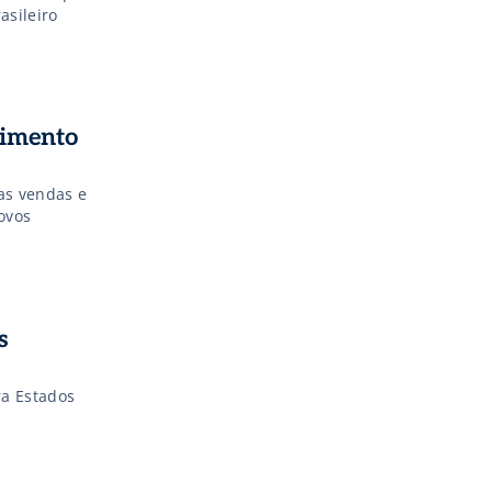
asileiro
cimento
as vendas e
ovos
s
ra Estados