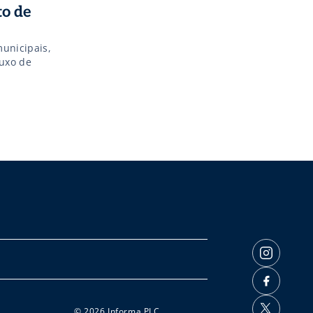
to de
unicipais,
luxo de
© 2026 Informa PLC