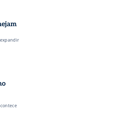
nejam
 expandir
no
acontece