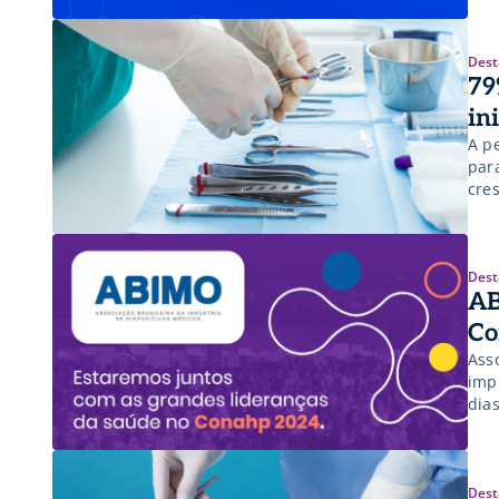
Dest
79
in
A p
par
cres
Dest
AB
Co
Ass
imp
dia
Dest