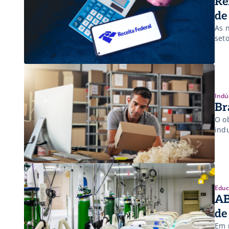
Re
de
As 
seto
Indú
Br
O obj
indu
Educ
AB
de
Em 