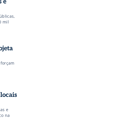
 e
úblicas,
0 mil
ojeta
eforçam
locais
as e
co na