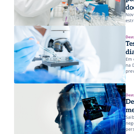
do
Nov
est
Dest
Te
di
Em 
na 
pre
Dest
De
me
Sai
neg
per