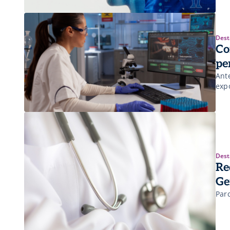
Dest
Co
pe
Ant
exp
Dest
Re
Ge
Par