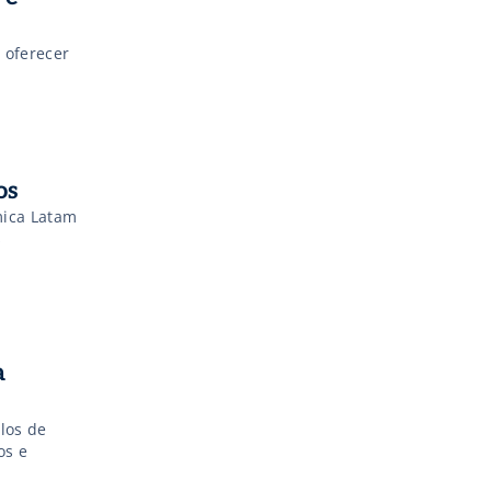
 oferecer
os
mica Latam
s
a
los de
os e