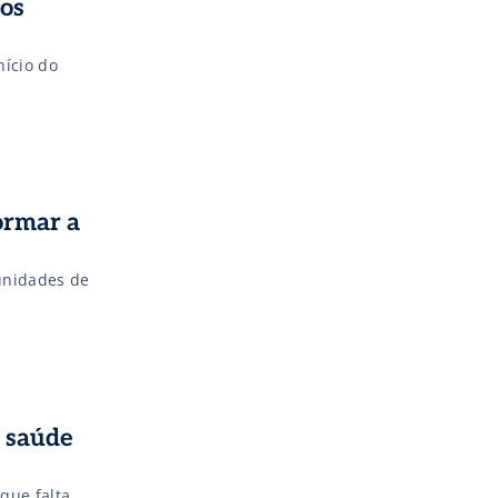
nos
nício do
ormar a
unidades de
m saúde
 que falta