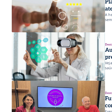
Pl
at
A h
sem
Dest
Au
pr
Vej
saú
Dest
Fu
co
Exec