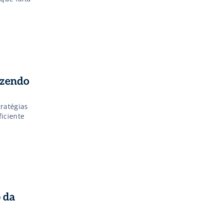
azendo
tratégias
iciente
 da