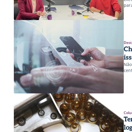
par
Dest
Ch
is
Não
cen
Colu
Te
lo