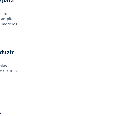
 para
 como
 ampliar o
os modelos
duzir
alas
e recursos
a