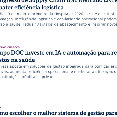
ngresso de Supply Chain traz Mercado Livre
bater eficiência logística
dia 19 de maio, o primeiro da Hospitalar 2026, o case discutirá
omação, inteligência logística e capilaridade operacional podem
sso à saúde, reduzir gargalos de abastecimento e inspirar nov
 o setor.
eiros em Foco
upo DOC investe em IA e automação para re
stos na saúde
resa aposta em soluções de gestão integrada para otimizar esc
icas, aumentar eficiência operacional e melhorar a utilização d
nstituições públicas e privadas.
ão
mo escolher o melhor sistema de gestão par