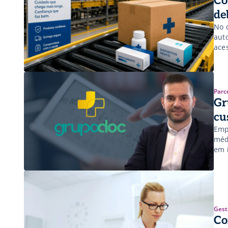
Co
de
No 
aut
ace
para
Parc
Gr
cu
Emp
méd
em i
Gest
Co