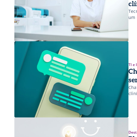
cl
Tec
um 
TI e
Ch
se
Cha
clín
Dest