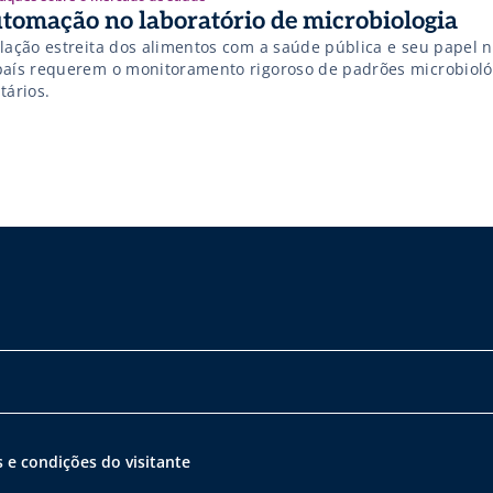
tomação no laboratório de microbiologia
elação estreita dos alimentos com a saúde pública e seu papel 
país requerem o monitoramento rigoroso de padrões microbioló
tários.
 e condições do visitante