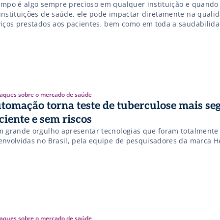
empo é algo sempre precioso em qualquer instituição e quand
instituições de saúde, ele pode impactar diretamente na quali
viços prestados aos pacientes, bem como em toda a saudabilid
iços prestados, com reflexos diversos, incluindo financeiros. N
tido, foco e investimento na gestão operacional são essenciais 
mizar os processos […]
aques sobre o mercado de saúde
tomação torna teste de tuberculose mais se
iciente e sem riscos
m grande orgulho apresentar tecnologias que foram totalmente
envolvidas no Brasil, pela equipe de pesquisadores da marca 
aques sobre o mercado de saúde