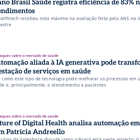
ano Brasil Saúde registra eficiência de 83% 
endimentos
ealthtech recebeu nota máxima na avaliação feita pela ANS no i
estre
aques sobre o mercado de saúde
tomação aliada à IA generativa pode transf
estação de serviços em saúde
a como este tipo de tecnologia pode melhorar os processos em 
de e, principalmente, o atendimento a pacientes
aques sobre o mercado de saúde
ture of Digital Health analisa automação e
m Patricia Andreello
utiva da Salesforce discute como o Brasil está neste aspecto, o