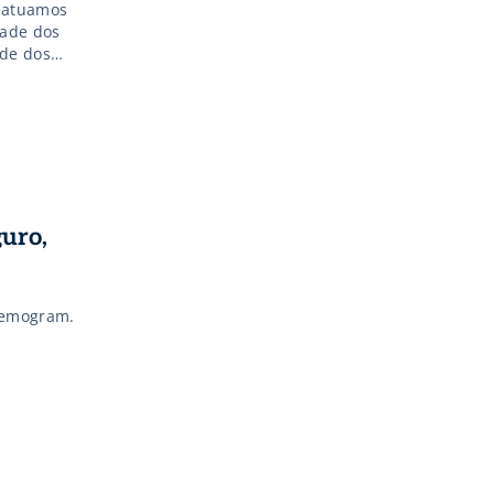
o atuamos
dade dos
ade dos
este
para
guro,
Hemogram.