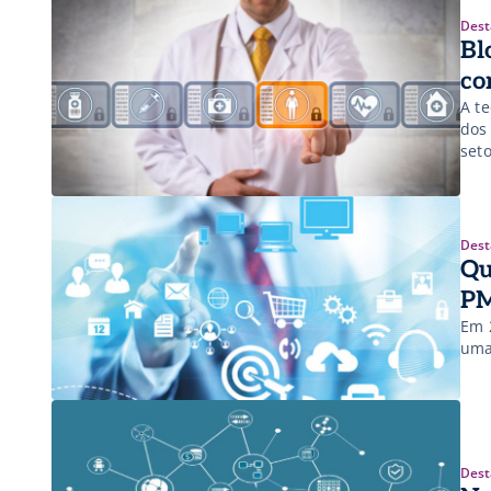
Dest
Bl
co
A t
dos
set
Dest
Qu
PM
Em 
uma
Dest