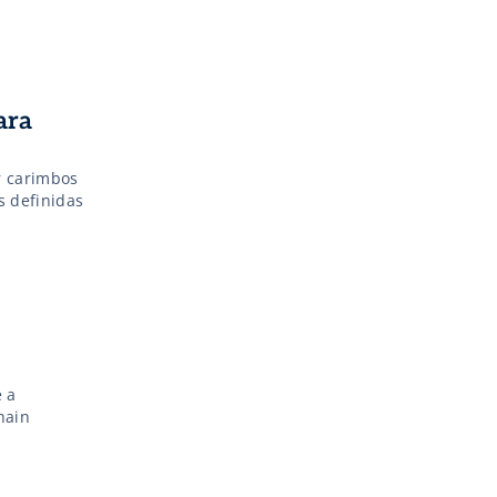
ara
r carimbos
s definidas
 a
hain