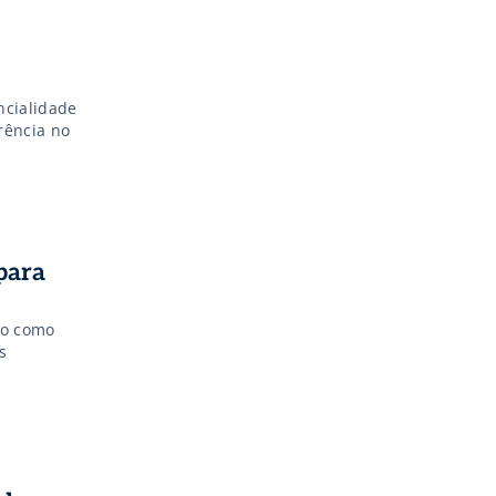
ncialidade
rência no
para
so como
s