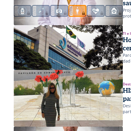
sa
Pro
pro
TI e
Ho
ce
Par
dad
Dest
HI
pa
Des
part