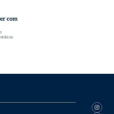
der com
o
médicos