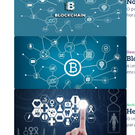
No
O pr
hor
Dest
Bl
A i
enc
Arch
He
O i
para