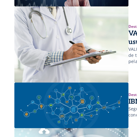
Dest
VA
us
VAL
de 
pela
Dest
IB
Seg
con