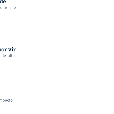
úde
diárias e
s
or vir
 desafios
impacto