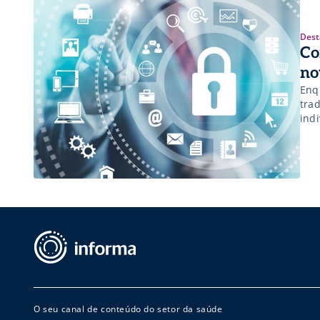
Dest
Co
no
Enq
tra
indi
O seu canal de conteúdo do setor da saúde