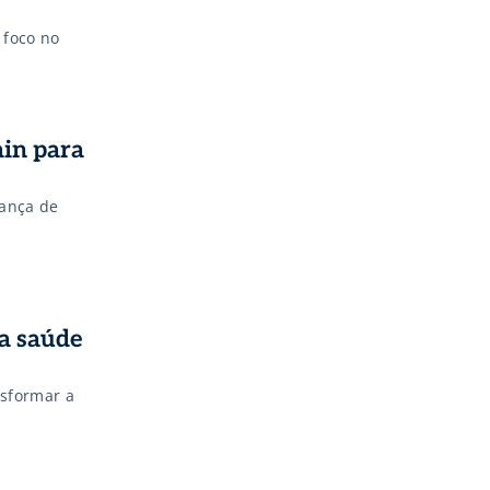
 foco no
in para
rança de
a saúde
nsformar a