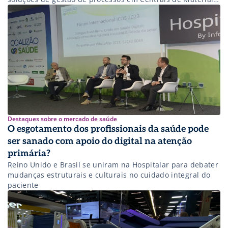
e Esterilização (CME) durante a 30ª edição da Feira
Hospitalar. A Hinno Technology traz um grande
conhecimento em software de gestão e controle de
processamento de instrumentos cirúrgicos, bem como
soluções […]
Destaques sobre o mercado de saúde
O esgotamento dos profissionais da saúde pode
ser sanado com apoio do digital na atenção
primária?
Reino Unido e Brasil se uniram na Hospitalar para debater
mudanças estruturais e culturais no cuidado integral do
paciente