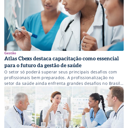
Gestão
Atlas Cbexs destaca capacitação como essencial
para o futuro da gestão de saúde
O setor só poderá superar seus principais desafios com
profissionais bem preparados. A profissionalização no
setor da saúde ainda enfrenta grandes desafios no Brasil.
Dados da segunda edição do Atlas CBEXS revelam que 55%
dos líderes de saúde não estão satisfeitos com os
investimentos em capacitação realizados por suas
empresas. Esse resultado reflete uma lacuna […]