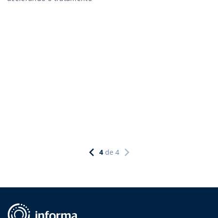
4
de
4