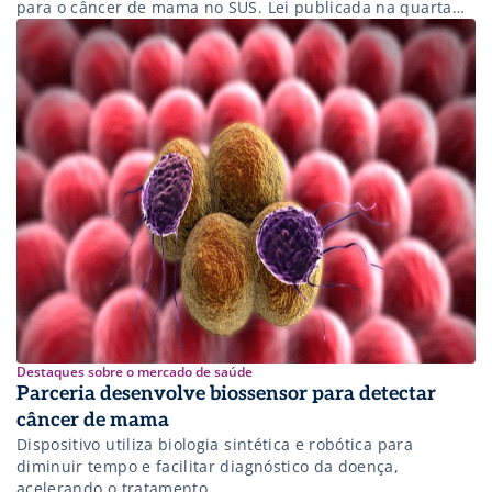
para o câncer de mama no SUS. Lei publicada na quarta
também garante detecção precoce do câncer de próstata
na rede pública
Destaques sobre o mercado de saúde
Parceria desenvolve biossensor para detectar
câncer de mama
Dispositivo utiliza biologia sintética e robótica para
diminuir tempo e facilitar diagnóstico da doença,
acelerando o tratamento