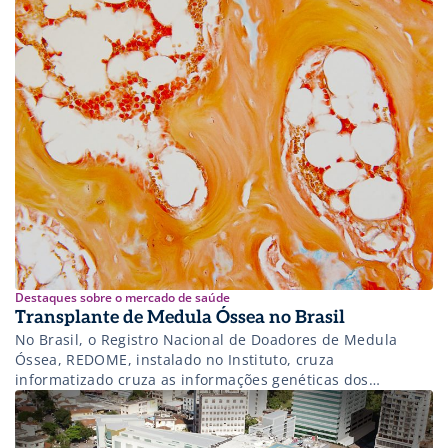
Destaques sobre o mercado de saúde
Transplante de Medula Óssea no Brasil
No Brasil, o Registro Nacional de Doadores de Medula
Óssea, REDOME, instalado no Instituto, cruza
informatizado cruza as informações genéticas dos
doadores voluntários cadastrados com as dos pacientes
que precisam do transplante. Quando é verificada
compatibilidade, a pessoa é convocada para efetivar a