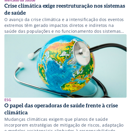
Mercado da Saúde
Crise climática exige reestruturação nos sistemas
de saúde
O avanço da crise climática e a intensificação dos eventos
extremos têm gerado impactos diretos e indiretos na
saúde das populações e no funcionamento dos sistemas
de saúde público e privado, colocando a saúde mundial
em alerta e evidenciando a necessidade de integrar a
saúde em todas as políticas climáticas, além de fortalecer
a resiliência […]
ESG
O papel das operadoras de saúde frente à crise
climática
Mudanças climáticas exigem que planos de saúde
incorporem estratégias de mitigação de riscos, adaptação
e modelos assistenciais alinhados à responsabilidade