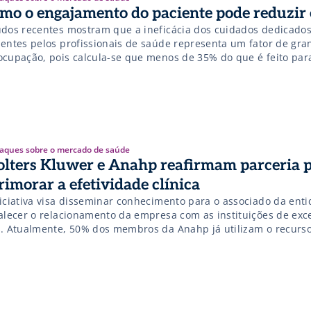
mo o engajamento do paciente pode reduzir 
udos recentes mostram que a ineficácia dos cuidados dedicados
ientes pelos profissionais de saúde representa um fator de gra
ocupação, pois calcula-se que menos de 35% do que é feito par
ientes é realmente benéfico
aques sobre o mercado de saúde
lters Kluwer e Anahp reafirmam parceria 
rimorar a efetividade clínica
niciativa visa disseminar conhecimento para o associado da ent
talecer o relacionamento da empresa com as instituições de exc
s. Atualmente, 50% dos membros da Anahp já utilizam o recurs