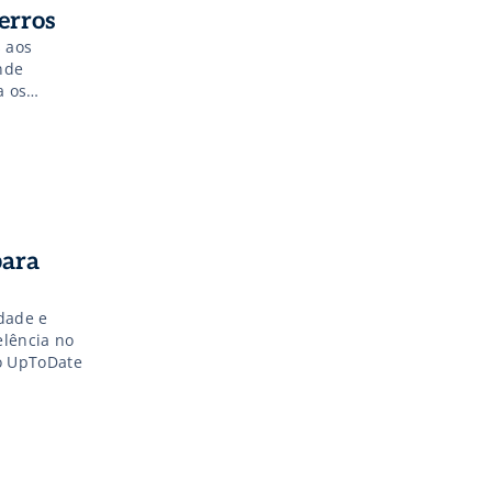
erros
 aos
nde
a os
para
idade e
elência no
o UpToDate