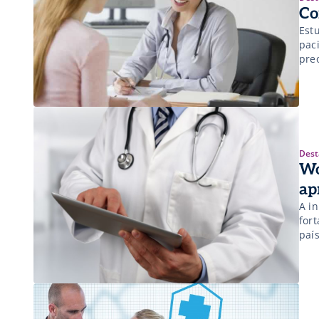
Co
Est
pac
pre
pac
Dest
Wo
ap
A i
for
paí