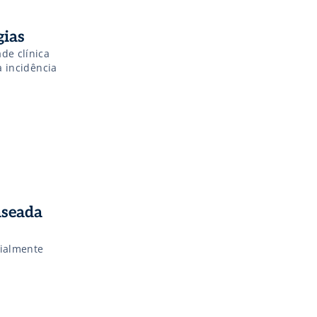
gias
de clínica
a incidência
aseada
cialmente