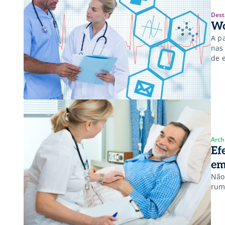
Dest
Wo
A p
nas 
de 
Arch
Ef
em
Não
rum