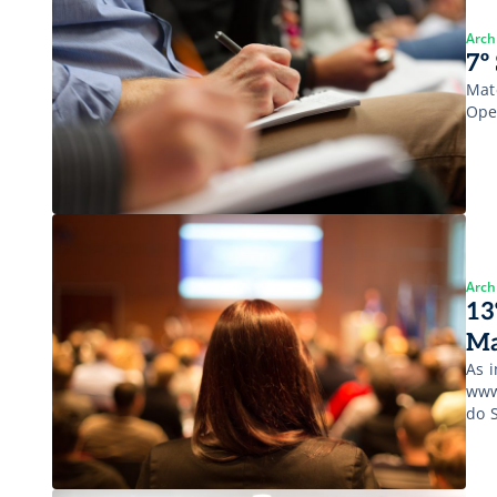
Arch
7º
Mat
Ope
Arch
13
Ma
As i
www
do 