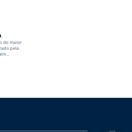
a
co do maior
zado pela
) em
e mais