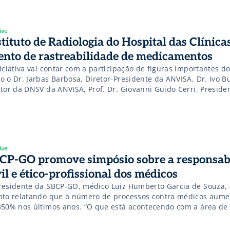
ive
stituto de Radiologia do Hospital das Clínica
ento de rastreabilidade de medicamentos
iciativa vai contar com a participação de figuras importantes do
o o Dr. Jarbas Barbosa, Diretor-Presidente da ANVISA, Dr. Ivo B
etor da DNSV da ANVISA, Prof. Dr. Giovanni Guido Cerri, Preside
selho Diretor do Instituto de Radiologia do HCFMUSP, Dr. Vidal 
rdenador Técnico Do GAESI/USP, e Dr. Alcebíades de Mendonça
ior, Presidente da Libbs Farmacêutica, além de outros líderes 
olvidas com este assunto.
ive
CP-GO promove simpósio sobre a responsab
vil e ético-profissional dos médicos
residente da SBCP-GO, médico Luiz Humberto Garcia de Souza, 
nto relatando que o número de processos contra médicos aume
350% nos últimos anos. “O que está acontecendo com a área de 
stica também acontece em outras especialidades da medicina”,