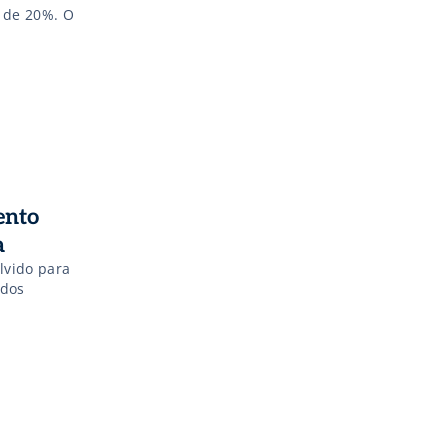
o de 20%. O
ento
a
lvido para
 dos