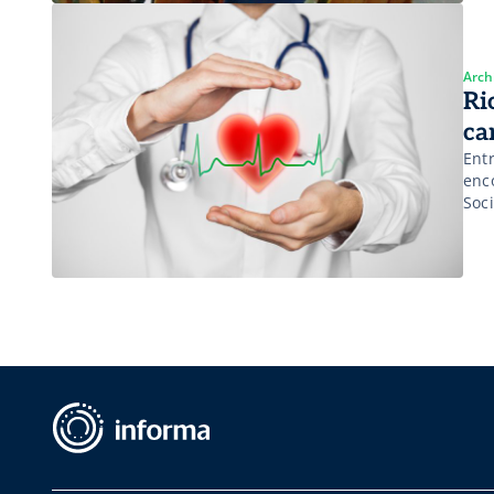
Arch
Ri
ca
Entr
enc
Soc
par
Int
ren