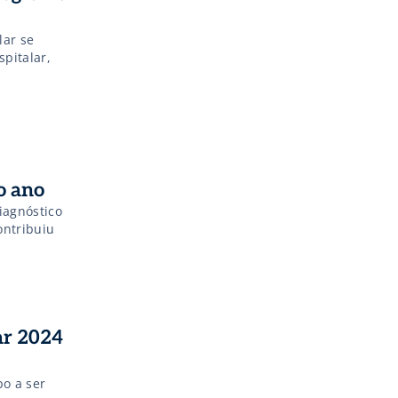
lar se
spitalar,
o ano
iagnóstico
ontribuiu
ar 2024
po a ser