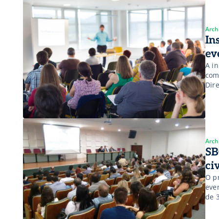
Arch
In
ev
A in
com
Dir
Con
Coo
Jún
env
Arch
SB
ci
O p
eve
de 
plá