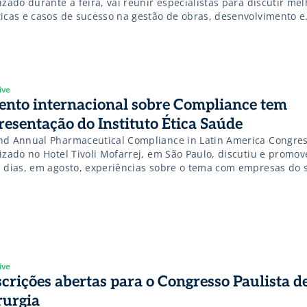
izado durante a feira, vai reunir especialistas para discutir me
ticas e casos de sucesso na gestão de obras, desenvolvimento e
servação de infraestruturas em hospitais. Confira!
ive
ento internacional sobre Compliance tem
resentação do Instituto Ética Saúde
nd Annual Pharmaceutical Compliance in Latin America Congres
lizado no Hotel Tivoli Mofarrej, em São Paulo, discutiu e promo
s dias, em agosto, experiências sobre o tema com empresas do s
ociações.
ive
scrições abertas para o Congresso Paulista d
rurgia