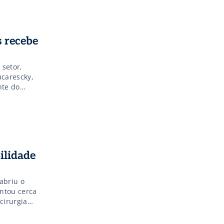
s recebe
 setor,
ucarescky,
nte do
Melo,
 Athayde
e empresas
ilidade
abriu o
ntou cerca
cirurgia
 pontuou.