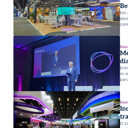
Be
Em 
dest
com
Dest
Me
di
Ent
in-
par
Dest
In
tr
O S