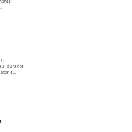
lhores
s,
veu, durante
etor e
e