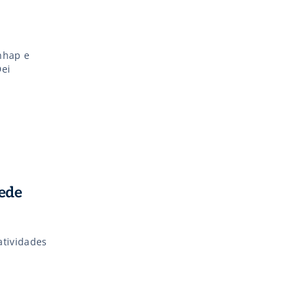
nhap e
Dei
ede
atividades