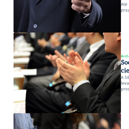
Até
pra
Arch
So
ci
A S
lev
pro