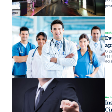
real
prá
pre
Arch
Ev
ap
O 2
rea
doi
ass
Arch
In
Ci