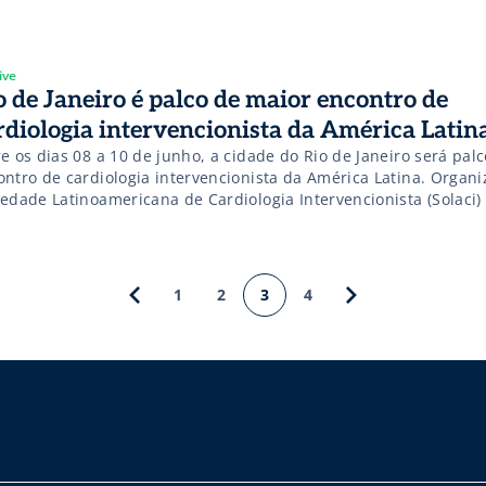
ive
o de Janeiro é palco de maior encontro de
rdiologia intervencionista da América Latin
e os dias 08 a 10 de junho, a cidade do Rio de Janeiro será pal
ontro de cardiologia intervencionista da América Latina. Organi
iedade Latinoamericana de Cardiologia Intervencionista (Solaci
ceria com Sociedade Brasileira de Hemodinâmica e Cardiologia
ervencionista (SBHCI), o Solaci SBHCI 2016 receberá os maiores 
omados nomes da cardiologia intervencionista mundial.
1
2
3
4