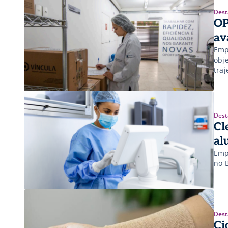
Dest
OP
av
Emp
obj
traj
Dest
Cl
al
Emp
no 
Dest
Ci