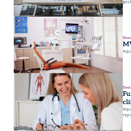
ges
Dest
MV
Aqu
Dest
Fu
cl
Aqu
rep