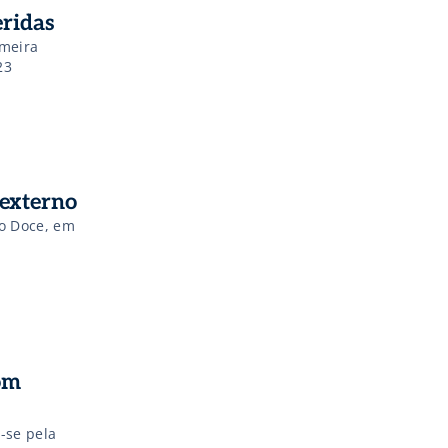
eridas
imeira
23
externo
o Doce, em
om
-se pela