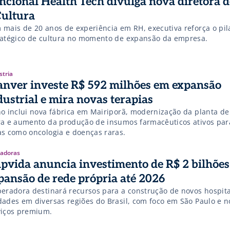
ncional Health Tech divulga nova diretora 
Cultura
 mais de 20 anos de experiência em RH, executiva reforça o pil
ratégico de cultura no momento de expansão da empresa.
stria
anver investe R$ 592 milhões em expansão
dustrial e mira novas terapias
no inclui nova fábrica em Mairiporã, modernização da planta d
ra e aumento da produção de insumos farmacêuticos ativos par
as como oncologia e doenças raras.
adoras
pvida anuncia investimento de R$ 2 bilhões
pansão de rede própria até 2026
peradora destinará recursos para a construção de novos hospita
dades em diversas regiões do Brasil, com foco em São Paulo e n
viços premium.