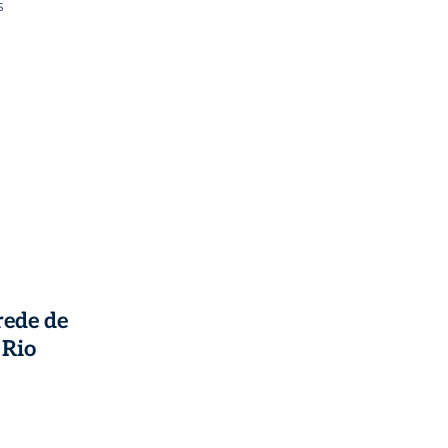
s
rede de
 Rio