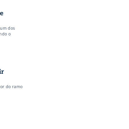
e
, um dos
endo o
ir
ior do ramo