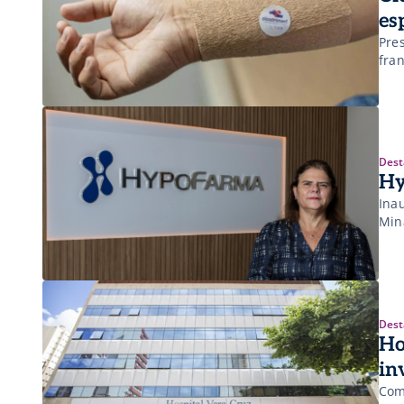
es
Pre
fra
Dest
Hy
Ina
Min
Dest
Ho
in
Com