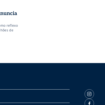
anuncia
omo reflexo
lhões de