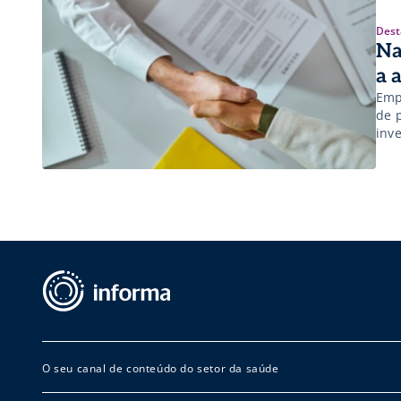
Dest
Na
a 
Emp
de 
inv
O seu canal de conteúdo do setor da saúde