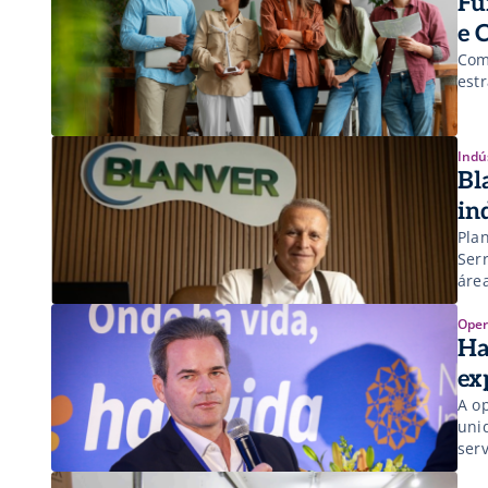
Fu
e 
Com
est
Indú
Bl
in
Pla
Ser
áre
Oper
Ha
ex
A o
uni
ser