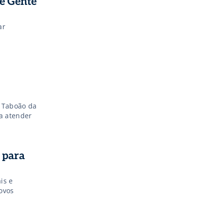
de Gente
ar
e Taboão da
a atender
 para
is e
ovos