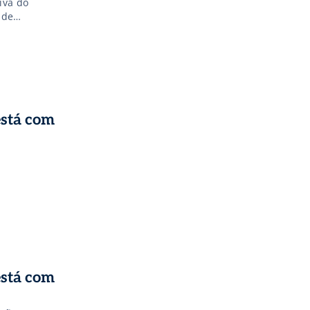
iva do
 de
está com
está com