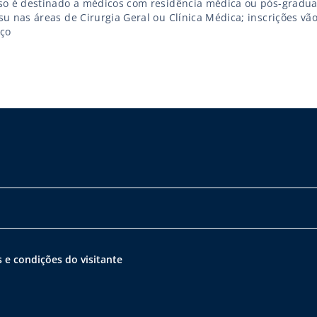
so é destinado a médicos com residência médica ou pós-gradua
u nas áreas de Cirurgia Geral ou Clínica Médica; inscrições vão
ço
 e condições do visitante