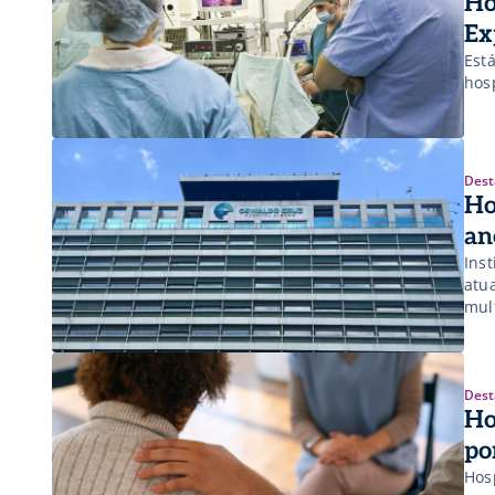
Ho
Ex
Est
hos
Dest
Ho
an
Ins
atu
mult
Dest
Ho
po
Hos