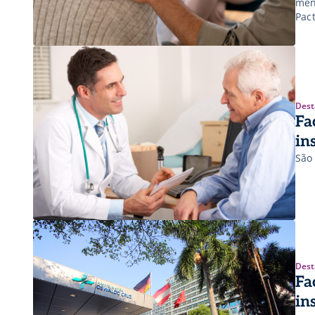
men
Pac
tra
Dest
Fa
in
São
Dest
Fa
in