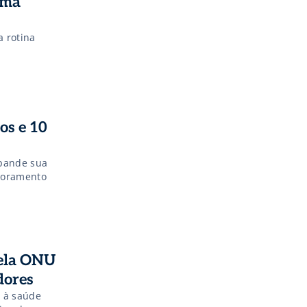
ama
a rotina
os e 10
xpande sua
moramento
pela ONU
dores
o à saúde