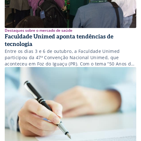
Destaques sobre o mercado de saúde
Faculdade Unimed aponta tendências de
tecnologia
Entre os dias 3 e 6 de outubro, a Faculdade Unimed
participou da 47ª Convenção Nacional Unimed, que
aconteceu em Foz do Iguaçu (PR). Com o tema “50 Anos de
Desafios: Passado, Presente e Futuro”, a convenção
comemorou os 50 anos do Sistema Unimed, cuja primeira
cooperativa foi fundada em 1967, na cidade de Santos […]