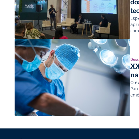
do
te
Espe
apr
com
Dest
XX
na
O e
Pau
emé