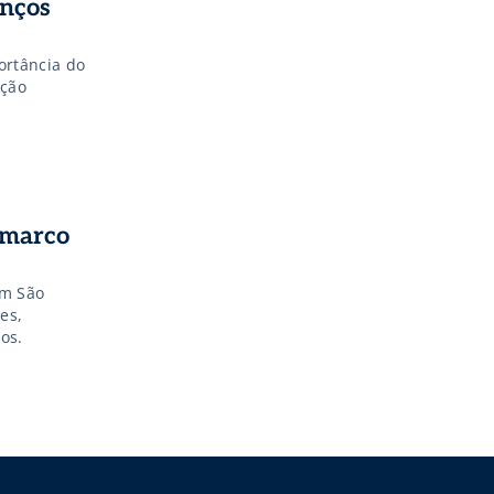
anços
portância do
ição
 marco
em São
es,
os.