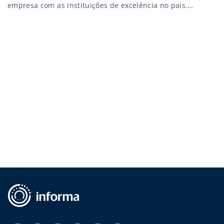
empresa com as instituições de excelência no país.
Atualmente, 50% dos membros da Anahp já utilizam o
recurso UpToDate