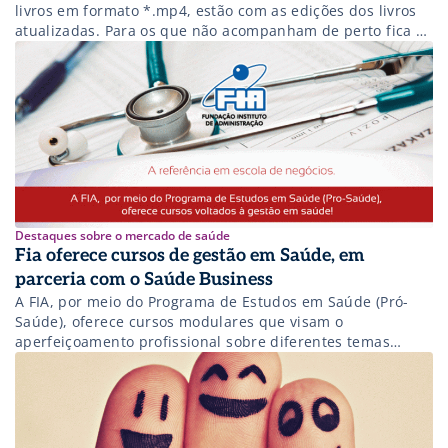
livros em formato *.mp4, estão com as edições dos livros
atualizadas. Para os que não acompanham de perto fica a
informação de que os livros fazem parte de um projeto,
que conta com a parceria do Saúde Business, que tem
como objetivo fornecer cursos gratuitos para pessoas […]
Destaques sobre o mercado de saúde
Fia oferece cursos de gestão em Saúde, em
parceria com o Saúde Business
A FIA, por meio do Programa de Estudos em Saúde (Pró-
Saúde), oferece cursos modulares que visam o
aperfeiçoamento profissional sobre diferentes temas
relacionados à gestão no setor de saúde. Esse programa
inclui cursos para executivos, workshops temáticos e
cursos personalizados para empresas. Em parceria com a
Live Healthcare Media (Live HCM), a FIA oferece: -Gestão
[…]