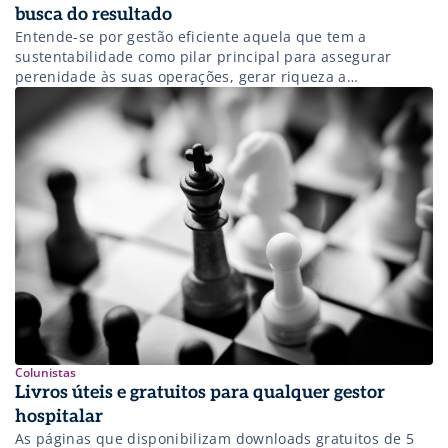
busca do resultado
Entende-se por gestão eficiente aquela que tem a
sustentabilidade como pilar principal para assegurar
perenidade às suas operações, gerar riqueza a
stakeholders, minimizar riscos, preservar o meio ambiente
e, sobretudo, colaborar para o desenvolvimento da
sociedade. Na área de saúde, na esfera privada ou
pública, as melhores práticas em gestão vão ao encontro
de garantir […]
Colunistas
Livros úteis e gratuitos para qualquer gestor
hospitalar
As páginas que disponibilizam downloads gratuitos de 5