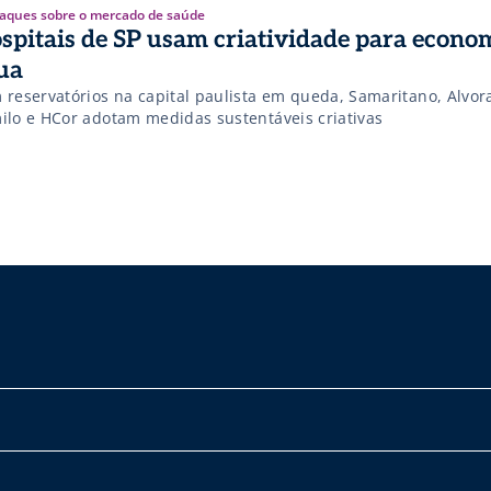
aques sobre o mercado de saúde
spitais de SP usam criatividade para econo
ua
 reservatórios na capital paulista em queda, Samaritano, Alvor
ilo e HCor adotam medidas sustentáveis criativas