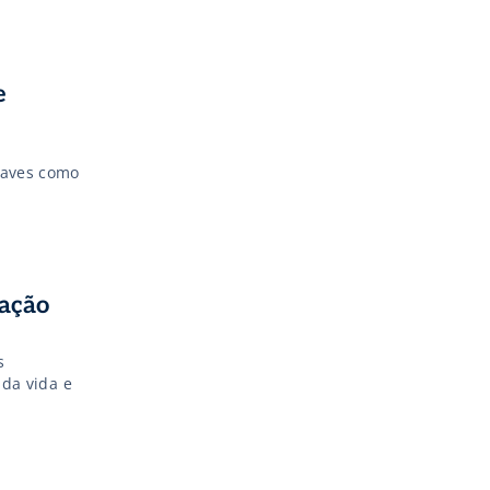
e
raves como
cação
s
 da vida e