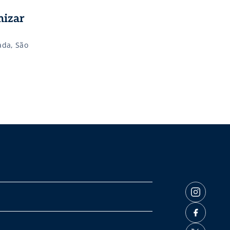
mizar
ada, São