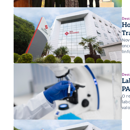
Dest
Ho
Tr
Nov
onc
lin
Dest
La
PA
O r
labo
valo