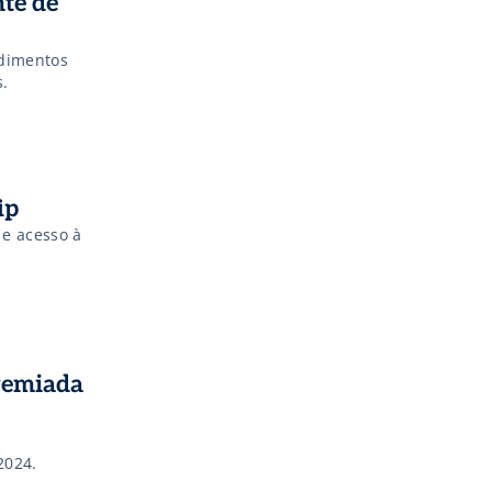
nte de
edimentos
.
ip
 e acesso à
premiada
2024.