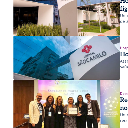
Ho
fí
Uni
de 
Hosp
Ho
Ass
saúd
Dest
Re
no
Uni
rec