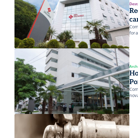
Dest
Red
ca
Com
for
Arch
Ho
Po
Com
nova