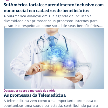
ESG
SulAmérica fortalece atendimento inclusivo com
nome social em cadastros de beneficiários
A SulAmérica avançou em sua agenda de inclusão e
diversidade ao aprimorar seus processos internos para
garantir o respeito ao nome social de seus beneficiários.
Desde 2021, todo novo cadastro na seguradora passou a
contar com um campo específico para a inclusão do nome
social — medida que responde a uma demanda crescente
de usuários […]
Destaques sobre o mercado de saúde
As promessas da Telemedicina
A telemedicina vem como uma importante promessa de
oportunizar uma saúde conectada, contribuindo para a