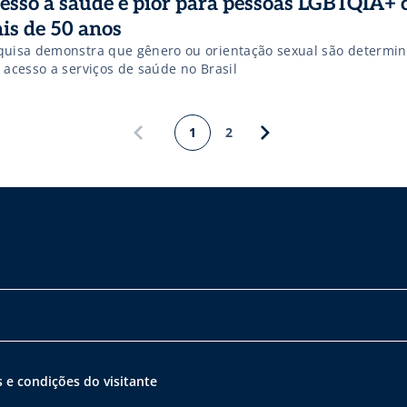
esso à saúde é pior para pessoas LGBTQIA+
is de 50 anos
quisa demonstra que gênero ou orientação sexual são determin
 acesso a serviços de saúde no Brasil
1
2
 e condições do visitante