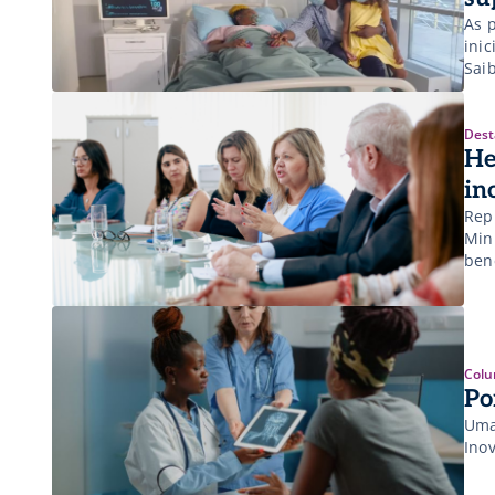
As 
inic
Sai
Dest
He
in
Rep
Min
ben
soc
Colu
Po
Uma
Inov