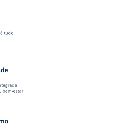
 é tudo
ade
integrada
, bem-estar
omo