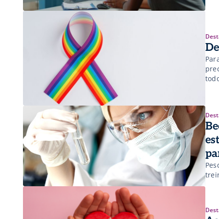
Dest
De
Par
pre
tod
Dest
Be
es
pa
Pesq
tre
Dest