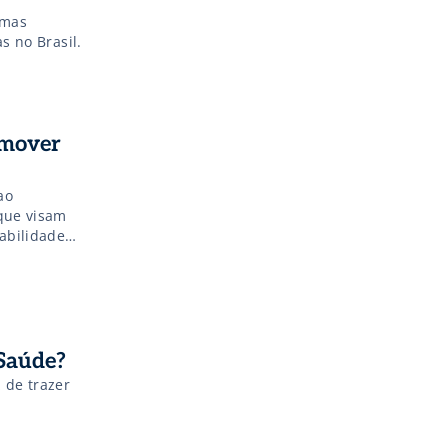
umas
s no Brasil.
omover
ao
 que visam
abilidade
 Saúde?
 de trazer