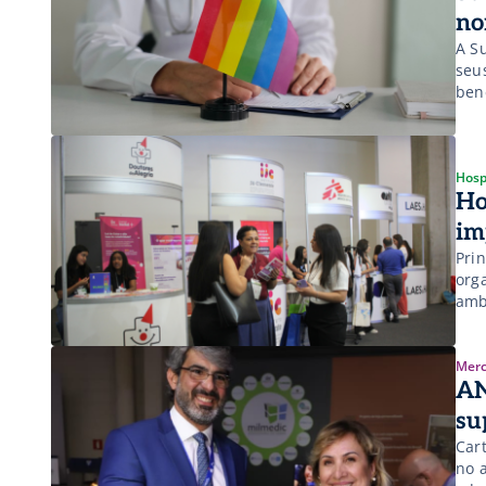
no
A S
seu
ben
com
res
Hosp
Ho
im
Pri
org
amb
Merc
AN
su
Car
no 