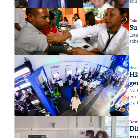
edu
Colu
Su
Est
sob
Heal
HI
ge
No 
em 
e a 
Dest
Di
su