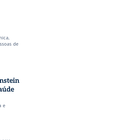
nica,
essoas de
instein
saúde
a e