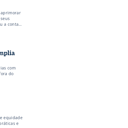
 aprimorar
 seus
u a contar
a que
amplia
rias com
fora do
 e equidade
ráticas e