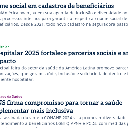
me social em cadastros de beneficiários
ulAmérica avançou em sua agenda de inclusão e diversidade ao
s processos internos para garantir o respeito ao nome social de
eficiários. Desde 2021, todo novo cadastro na seguradora passo
 um campo específico para a inclusão do nome social — medid
ponde a uma demanda crescente de usuários […]
italar
spitalar 2025 fortalece parcerias sociais e 
pacto
ncipal feira do setor da saúde da América Latina promove parce
anizações, que geram saúde, inclusão e solidariedade dentro e 
iente hospitalar.
ado da Saúde
S firma compromisso para tornar a saúde
plementar mais inclusiva
ta assinada durante o CONAHP 2024 visa promover diversidade
atendimento a beneficiários LGBTQIAPN+ e PCDs, com medidas p