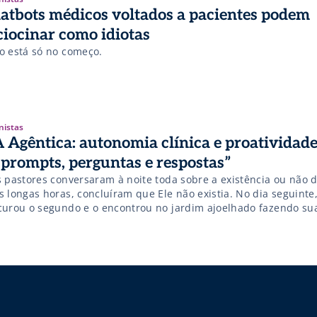
atbots médicos voltados a pacientes podem
ciocinar como idiotas
o está só no começo.
nistas
A Agêntica: autonomia clínica e proatividad
 prompts, perguntas e respostas”
s pastores conversaram à noite toda sobre a existência ou não 
s longas horas, concluíram que Ele não existia. No dia seguinte
curou o segundo e o encontrou no jardim ajoelhado fazendo su
inais. Surpreso, perguntou: “depois de horas para concluir qu
te, o que você está fazendo […]