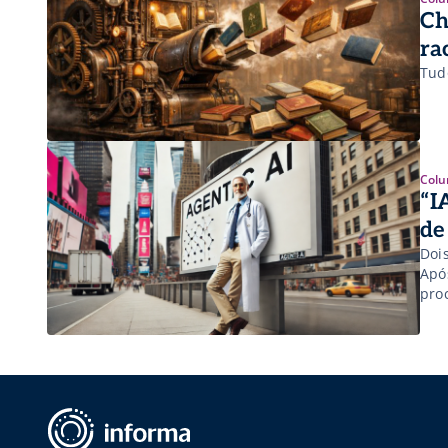
Ch
ra
Tud
Colu
“I
de
Doi
Apó
pro
mat
exis