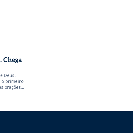
e. Chega
de Deus.
, o primeiro
as orações
e Deus não