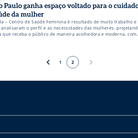
o Paulo ganha espaço voltado para o cuidado
úde da mulher
lla – Centro de Saúde Feminina é resultado de muito trabalho e
 analisaram o perfil e as necessidades das mulheres, projetand
a que receba o público de maneira acolhedora e moderna, com
ipamentos de primeira linha no que se diz respeito à tratament
mes.
1
2