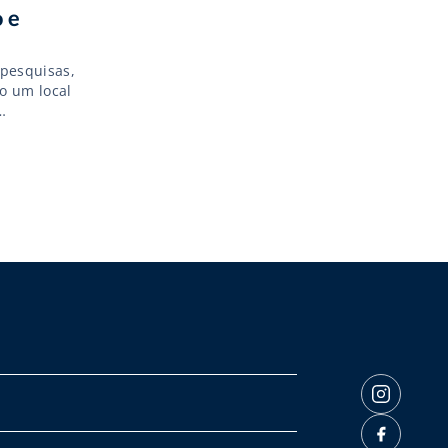
 e
 pesquisas,
o um local
os e