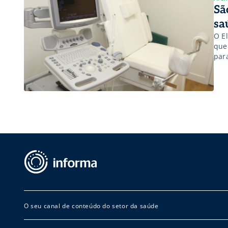
Sã
sa
O E
que
par
equ
exa
O seu canal de conteúdo do setor da saúde