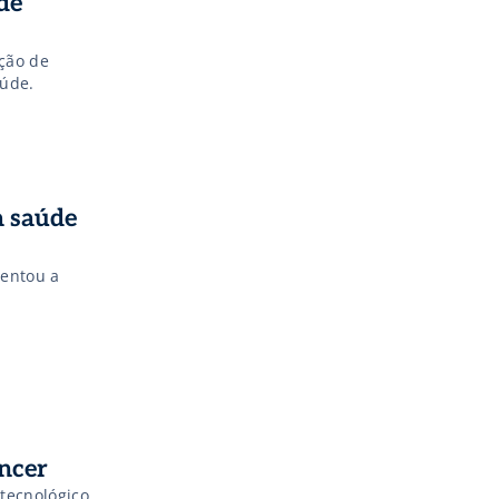
de
ação de
aúde.
a saúde
entou a
ncer
tecnológico