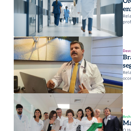
OM
en
Rel
pro
Dest
Br
se
Rel
oco
Arch
Ma
O H