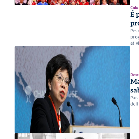
Colu
É 
pr
Pes
pro
ati
pla
est
[…]
Dest
Ma
sa
Par
del