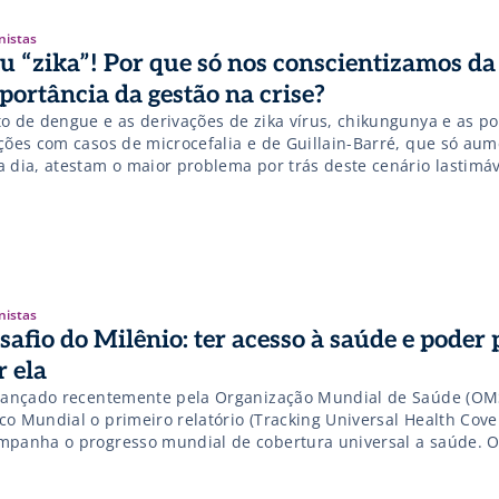
nistas
u “zika”! Por que só nos conscientizamos da
portância da gestão na crise?
to de dengue e as derivações de zika vírus, chikungunya e as po
ações com casos de microcefalia e de Guillain-Barré, que só au
a dia, atestam o maior problema por trás deste cenário lastimá
figura no segmento da saúde no Brasil. Em fevereiro, a Organiz
dial da Saúde (OMS), declarou estado […]
nistas
safio do Milênio: ter acesso à saúde e poder 
r ela
 lançado recentemente pela Organização Mundial de Saúde (OMS
co Mundial o primeiro relatório (Tracking Universal Health Cov
mpanha o progresso mundial de cobertura universal a saúde. O 
lisou 37 países, a partir de dados entre 2002 a 2012, e estimou
hões de pessoas no mundo não têm acesso […]