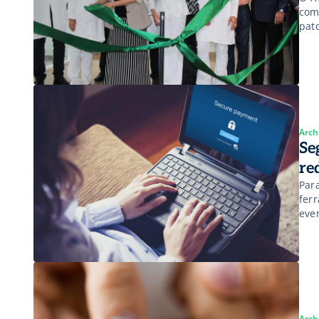
com
pat
com
Arch
Se
re
Par
fer
eve
Arch