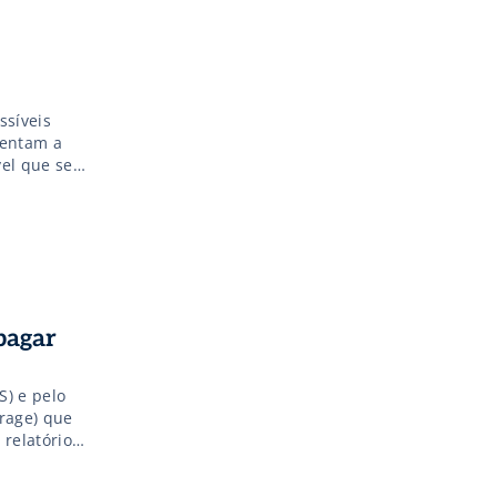
ssíveis
mentam a
vel que se
ação
pagar
) e pelo
erage) que
relatório
 que 400