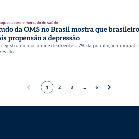
aques sobre o mercado de saúde
tudo da OMS no Brasil mostra que brasileir
is propensão a depressão
s registrou maior índice de doentes. 7% da população mundial s
ressão
1
2
3
…
6