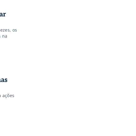
ar
ezes, os
s na
são pouco
am alguns
mas
m ações