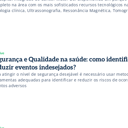
pleto na área com os mais sofisticados recursos tecnológicos n
ologia clínica, Ultrassonografia, Ressonância Magnética, Tomogr
putadorizada, Radiologia e Medicina Nuclear, em um único am
ive
gurança e Qualidade na saúde: como identifi
duzir eventos indesejados?
a atingir o nível de segurança desejável é necessário usar meto
ramentas adequadas para identificar e reduzir os riscos de ocor
ntos adversos
ive