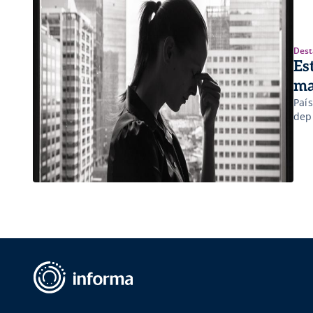
Dest
Es
ma
Paí
dep