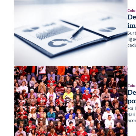
Colu
De
im
Sur
lig
cad
con
Mun
Colu
De
po
Foi
Ban
aco
ana
mil