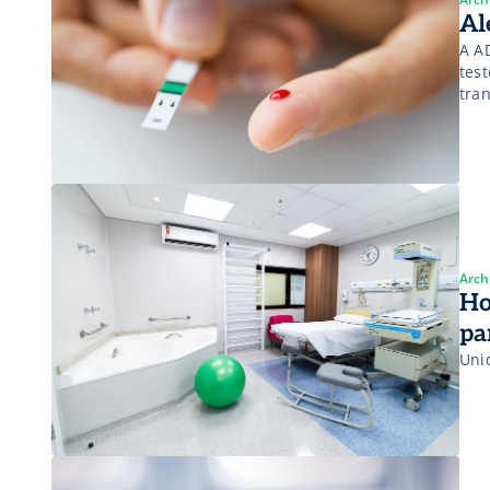
Al
A A
tes
tra
dia 
Arch
Ho
pa
Uni