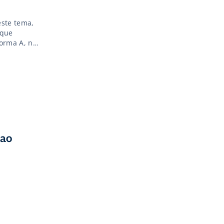
este tema,
 que
orma A, no
 ao