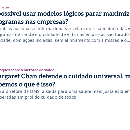
nistas
possível usar modelos lógicos parar maximiz
ogramas nas empresas?
quisas nacionais e internacionais revelam que, na maioria das v
gramas de saúde e qualidade de vida nas empresas são focado
vidade, com ações isoladas, sem alinhamento com a missão e o
nejamento da organização e com resultados limitados, ou seja, 
ratégicos e sustentáveis. Após pesquisas e consultas que durar
aques sobre o mercado de saúde
rgaret Chan defende o cuidado universal, 
bemos o que é isso?
a a diretora da OMS, a saída para uma saúde mais justa está e
iberadas em prol do cuidado de todos