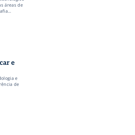
as áreas de
afia
biente.
car e
dologia e
rência de