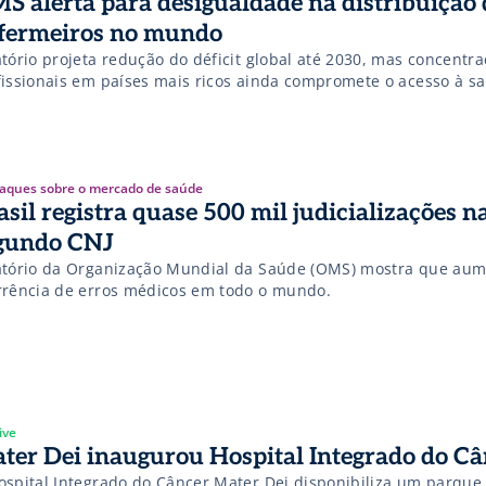
S alerta para desigualdade na distribuição 
fermeiros no mundo
atório projeta redução do déficit global até 2030, mas concentr
fissionais em países mais ricos ainda compromete o acesso à s
aques sobre o mercado de saúde
asil registra quase 500 mil judicializações n
gundo CNJ
atório da Organização Mundial da Saúde (OMS) mostra que aum
rrência de erros médicos em todo o mundo.
ive
ter Dei inaugurou Hospital Integrado do Câ
ospital Integrado do Câncer Mater Dei disponibiliza um parque 