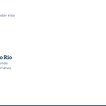
udar esta
o Rio
gundo
rianas,