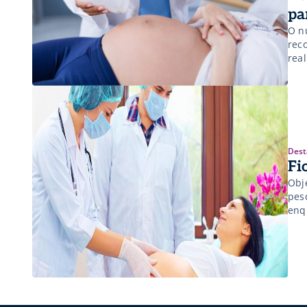
pa
O n
rec
rea
Dest
Fi
Obj
pes
enq