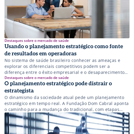
Destaques sobre o mercado de saúde
Usando o planejamento estratégico como fonte
de resultados em operadoras
No sistema de saúde brasileiro conhecer as ameaças e
explorar os diferenciais competitivos podem ser a
diferença entre o êxito empresarial e o desaparecimento
Destaques sobre o mercado de saúde
do mercado. Na realidade das operadoras de saúde, um
O planejamento estratégico pode distrair o
planejamento estratégico tem como foco a melhoria dos
resultados empresariais e também dos assistenciais.
estrategista
Sendo o planejamento estratégico uma ferramenta de
O dinamismo da sociedade atual pede um planejamento
gestão […]
estratégico em tempo real. A Fundação Dom Cabral aponta
o caminho para a mudança do tradicional, com etapas
definidas, para processos mais flexíveis e colaborativos