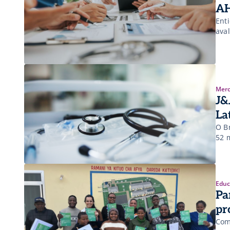
AH
Ent
ava
Merc
J&
La
O B
52 m
Educ
Pa
pr
Com