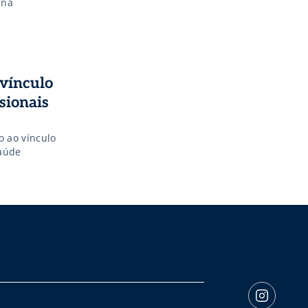
 na
 vínculo
sionais
 ao vínculo
saúde