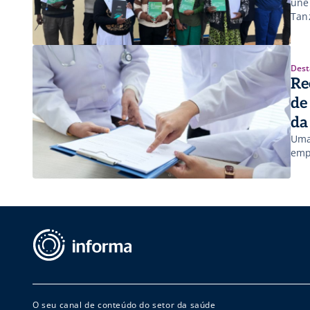
une 
Tan
Dest
Re
de
da
Uma
emp
O seu canal de conteúdo do setor da saúde