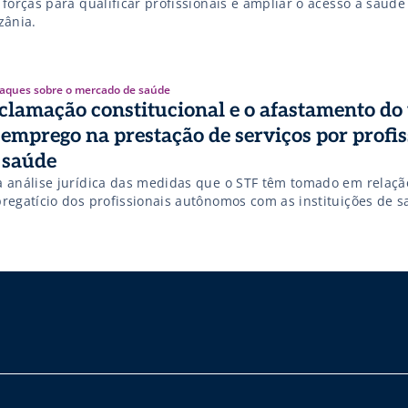
forças para qualificar profissionais e ampliar o acesso à saúde
zânia.
aques sobre o mercado de saúde
clamação constitucional e o afastamento do
 emprego na prestação de serviços por profis
 saúde
 análise jurídica das medidas que o STF têm tomado em relação
regatício dos profissionais autônomos com as instituições de 