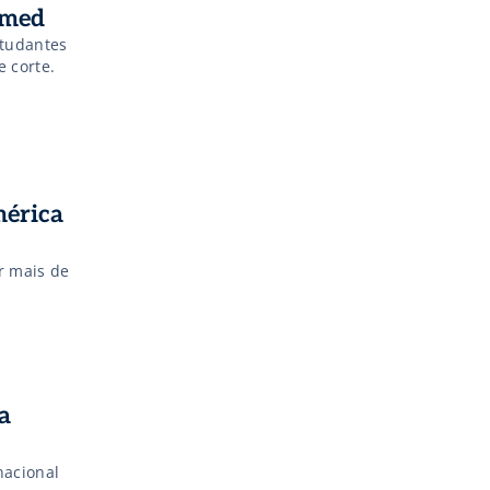
amed
studantes
e corte.
mérica
r mais de
a
nacional