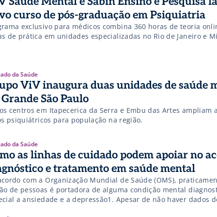
V Saúde Mental e Sabin Ensino e Pesquisa 
vo curso de pós-graduação em Psiquiatria
grama exclusivo para médicos combina 360 horas de teoria onli
as de prática em unidades especializadas no Rio de Janeiro e M
ado da Saúde
upo ViV inaugura duas unidades de saúde 
 Grande São Paulo
os centros em Itapecerica da Serra e Embu das Artes ampliam a
os psiquiátricos para população na região.
ado da Saúde
mo as linhas de cuidado podem apoiar no ac
agnóstico e tratamento em saúde mental
acordo com a Organização Mundial de Saúde (OMS), praticame
hão de pessoas é portadora de alguma condição mental diagnost
ecial a ansiedade e a depressão1. Apesar de não haver dados d
actam na mortalidade global, pessoas com condições não-trans