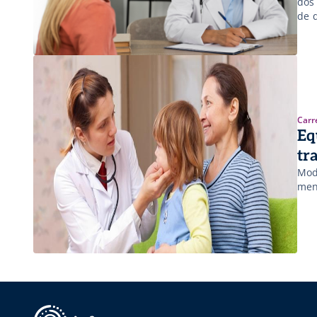
dos 
de 
Carr
Eq
tr
Mod
men