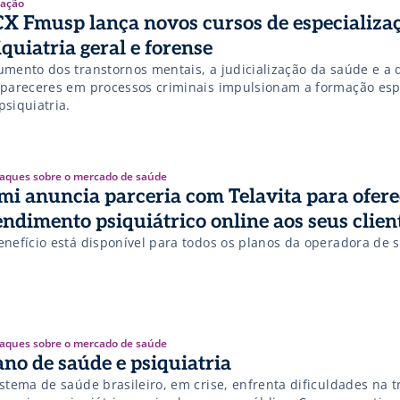
 três vezes mais suscetíveis a desenvolverem depressão3. Porta
ação
X Fmusp lança novos cursos de especializa
ível […]
iquiatria geral e forense
umento dos transtornos mentais, a judicialização da saúde e 
 pareceres em processos criminais impulsionam a formação esp
psiquiatria.
aques sobre o mercado de saúde
mi anuncia parceria com Telavita para ofere
endimento psiquiátrico online aos seus clien
enefício está disponível para todos os planos da operadora de 
aques sobre o mercado de saúde
ano de saúde e psiquiatria
stema de saúde brasileiro, em crise, enfrenta dificuldades na t