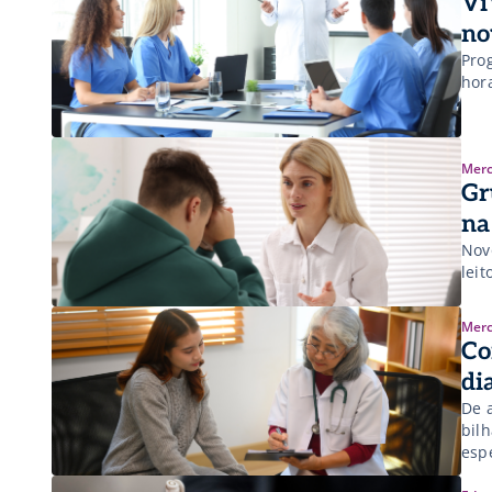
Vi
no
Pro
hor
Merc
Gr
na
Nov
leit
Merc
Co
di
De 
bil
esp
imp