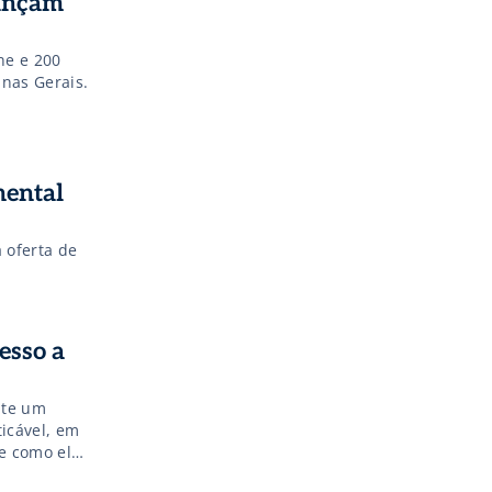
lançam
ne e 200
inas Gerais.
mental
 oferta de
esso a
nte um
icável, em
e como elas
missíveis