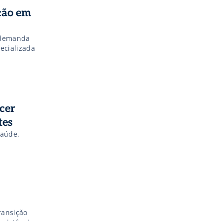
nto, é
ção em
a demanda
ecializada
cer
tes
saúde.
ransição