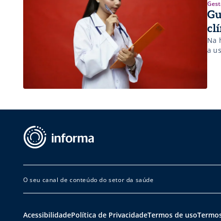
Gest
Gu
cl
Na 
a us
O seu canal de conteúdo do setor da saúde
Acessibilidade
Política de Privacidade
Termos de uso
Termos