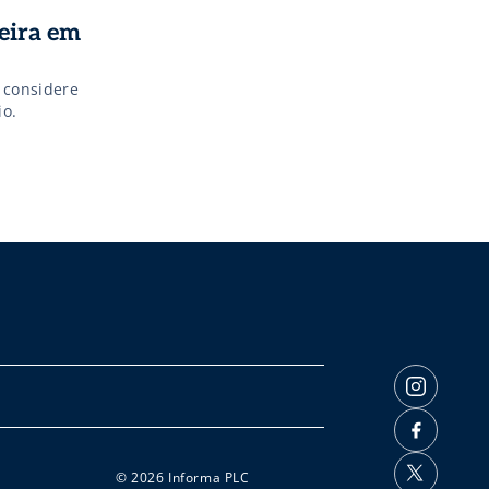
ceira em
 considere
io.
© 2026 Informa PLC