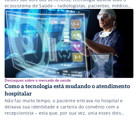
ecossistema de Saúde – radiologistas, pacientes, médicos,
hospitais e operadoras
Destaques sobre o mercado de saúde
Como a tecnologia está mudando o atendimento
hospitalar
Não faz muito tempo, o paciente entrava no hospital e
deixava sua identidade e carteira do convênio com a
recepcionista – esta que, por sua vez, unia esses dois
documentos com um clipe e colocava-os ao final de uma
fila, ocupada pela papelada daqueles que estavam lá
antes. Quando chegasse sua vez, a pessoa era […]