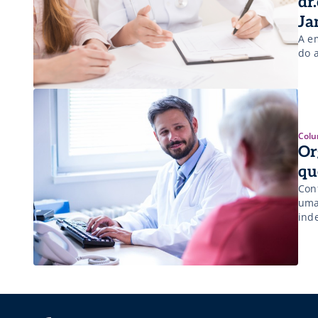
dr
Ja
A e
do 
Colu
Or
qu
Con
uma
ind