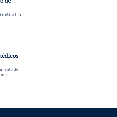
io de
as até o fim
médicos
gamento de
iado