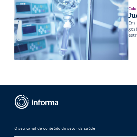
Colu
Ju
Em 
ges
est
mod
O seu canal de conteúdo do setor da saúde