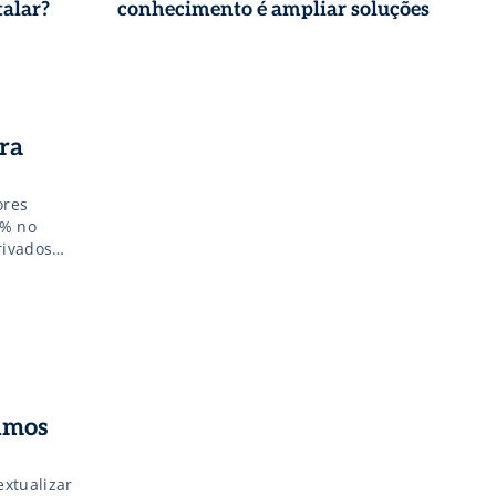
talar?
conhecimento é ampliar soluções
ara
ores
8% no
rivados
s e as mais
umos
extualizar