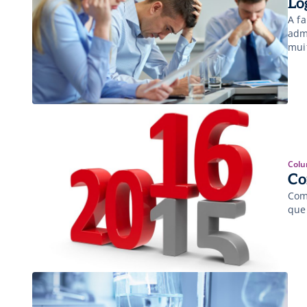
Lo
A f
adm
mui
Colu
Co
Com
que