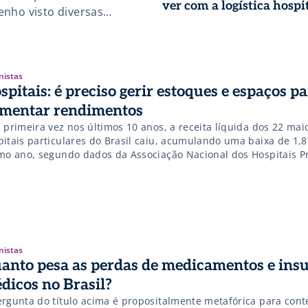
ver com a logística hospi
enho visto diversas
tem gerado diversos ganhos
sibilidade de […]
nistas
spitais: é preciso gerir estoques e espaços p
mentar rendimentos
 primeira vez nos últimos 10 anos, a receita líquida dos 22 mai
pitais particulares do Brasil caiu, acumulando uma baixa de 1,
imo ano, segundo dados da Associação Nacional dos Hospitais P
ahp). Um dos principais fatores é aumento de 8,3% nas despesa
450 mil pessoas que ficaram sem […]
nistas
anto pesa as perdas de medicamentos e ins
dicos no Brasil?
ergunta do título acima é propositalmente metafórica para cont