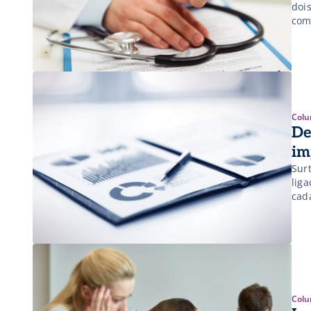
doi
com
med
con
[…]
Colu
De
im
Sur
lig
cad
con
Mun
Colu