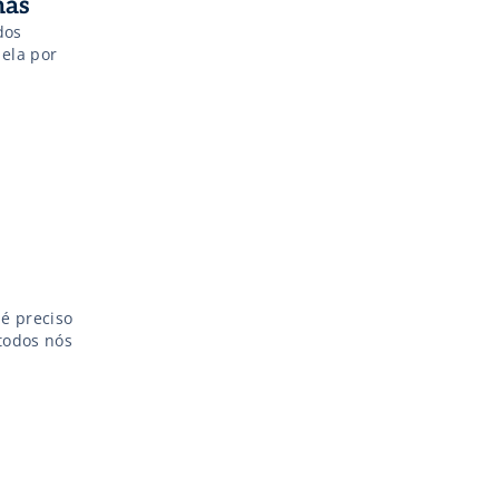
mas
dos
ela por
é preciso
todos nós