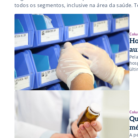
todos os segmentos, inclusive na área da saúde. T
aplicabilidades em instituições hospitalares que 
de produtividade, além de maior integração e aces
Colu
Ho
au
Pela
hos
últ
(An
de 
Colu
Qu
mé
A p