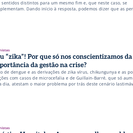
s sentidos distintos para um mesmo fim e, que neste caso, se
plementam. Dando início à resposta, podemos dizer que as pe
icamentos e insumos médicos pesam em volume, que por sua 
figura em valor inestimável, especialmente quando se analisa a
nistas
u “zika”! Por que só nos conscientizamos da
portância da gestão na crise?
to de dengue e as derivações de zika vírus, chikungunya e as po
ações com casos de microcefalia e de Guillain-Barré, que só au
a dia, atestam o maior problema por trás deste cenário lastimá
figura no segmento da saúde no Brasil. Em fevereiro, a Organiz
dial da Saúde (OMS), declarou estado […]
nistas