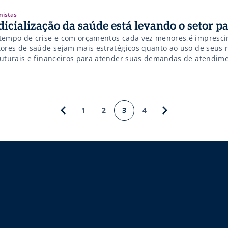
nistas
dicialização da saúde está levando o setor p
tempo de crise e com orçamentos cada vez menores,é impresci
tores de saúde sejam mais estratégicos quanto ao uso de seus 
ruturais e financeiros para atender suas demandas de atendime
o a não ter que pagar depois valores muito mais altos ao poder 
1
2
3
4