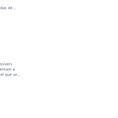
rdas de
vez se
s milhares
ssíveis
mentam a
vel que se
ação