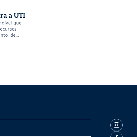
ara a UTI
ndível que
recursos
nto, de
judiciário