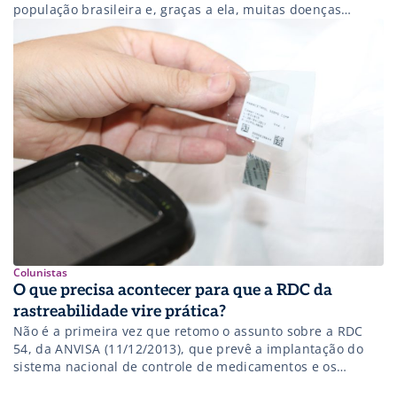
população brasileira e, graças a ela, muitas doenças
podem ser controladas ou mesmo erradicadas. Mas para
que a campanha atinja seus objetivos, outra força tarefa é
necessária nos seus bastidores para que os medicamentos
se mantenham preservados […]
Colunistas
O que precisa acontecer para que a RDC da
rastreabilidade vire prática?
Não é a primeira vez que retomo o assunto sobre a RDC
54, da ANVISA (11/12/2013), que prevê a implantação do
sistema nacional de controle de medicamentos e os
mecanismos e procedimentos para rastreamento de