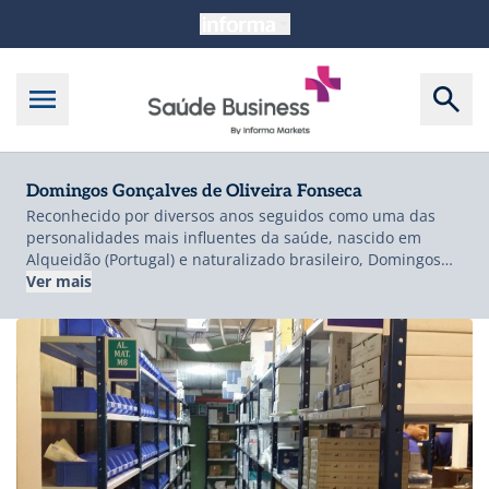
Domingos Gonçalves de Oliveira Fonseca
Reconhecido por diversos anos seguidos como uma das
personalidades mais influentes da saúde, nascido em
Alqueidão (Portugal) e naturalizado brasileiro, Domingos
Fonseca é administrador de empresas (PUC/SP),
Ver mais
reconhecido empresário das áreas de transporte e logística
e ex-Presidente da Associação Nacional do Transportes
Rodoviário de Carga (NTC&Logística). Atual Presidente da
UniHealth Logística Hospitalar, uma das principais
empresas do setor de logística de produtos médicos e
farmacêuticos da América Latina.