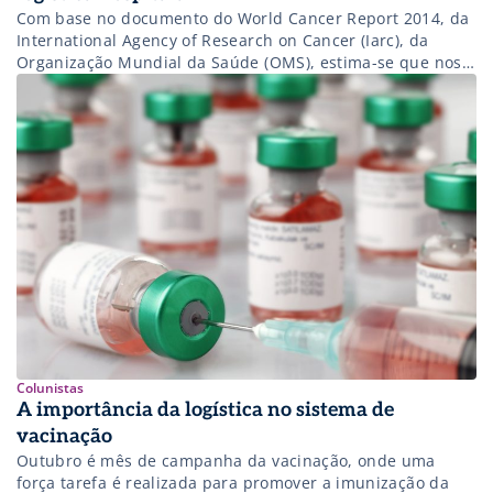
Com base no documento do World Cancer Report 2014, da
International Agency of Research on Cancer (Iarc), da
Organização Mundial da Saúde (OMS), estima-se que nos
países em desenvolvimento, como o Brasil, as próximas
décadas revelem um impacto gigantesco do câncer sobre a
população, correspondendo a 80% dos mais de 20 milhões
de novos casos […]
Colunistas
A importância da logística no sistema de
vacinação
Outubro é mês de campanha da vacinação, onde uma
força tarefa é realizada para promover a imunização da