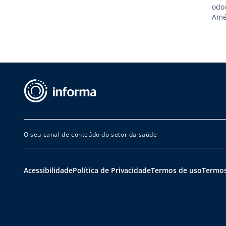
odo
Amé
come
fat
lug
O seu canal de conteúdo do setor da saúde
Acessibilidade
Política de Privacidade
Termos de uso
Termos