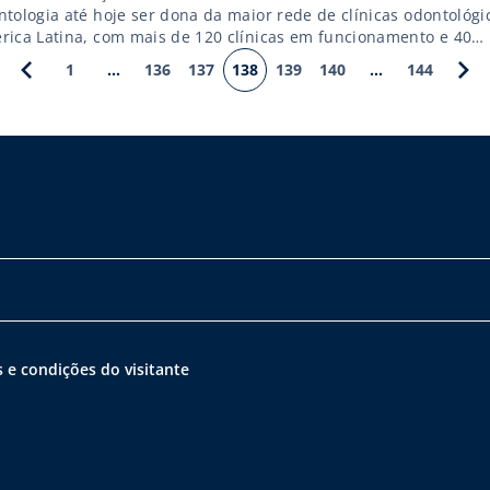
ntologia até hoje ser dona da maior rede de clínicas odontológi
rica Latina, com mais de 120 clínicas em funcionamento e 40
rcializadas. Em 2010, a Sorridents abriu dez clinicas e viu seu
1
…
136
137
138
139
140
…
144
uramento aumentar 24% na comparação com 2009. Cresce ocup
ares próximos onde ainda não existam clínicas Sorridents e […]
 e condições do visitante