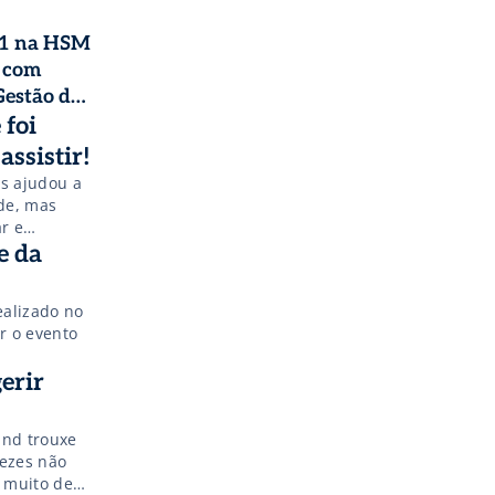
ABVCAP)
11 na HSM
 com
Gestão da
 foi
Health
assistir!
s ajudou a
de, mas
r e
com
e da
ealizado no
r o evento
idth=”425″
erir
and trouxe
idth=”425″
vezes não
 muito de