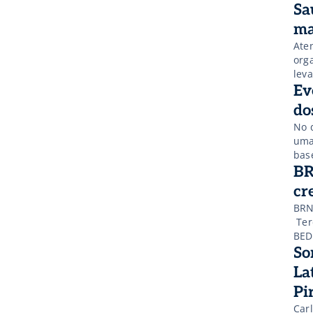
seu
Sa
src
est
hei
ma
Ate
org
lev
Saú
Ev
a H
do
No 
uma
bas
de 
BR
tam
cr
[…]
BRN
Ter
BED
Pau
So
hot
La
[…]
Pi
Car