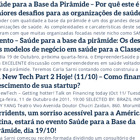
 impulso criativo. Apesar da discussão sobre a Geração Y não se
úde para a Base da Pirâmide – Por quê este 
=”http://www.slideshare.net/slideshow/embed_code/9816484″ w
a é uma […]
ght=”355″ frameborder=”0″ marginwidth=”0″ […]
iores desafios para as organizações de saúd
nder com qualidade a base da pirâmide é um dos grandes desaf
anizações de saúde. As complexidades e carcaterísticas deste 
aram com que muitas organizadas focadas neste nicho como SA
de ABC, AVIMED fosse a falência. Mas empreendedores do Nor
ento – Saúde para a base da pirâmide: Os des
apVida e no Sudeste com a Intermédica nos comprovam […]
s modelos de negócio em saúde para a Classe
dia 19 de Outubro, próxima quarta-feira, o EmpreenderSaúde 
 EXCELENTE discussão com empreendedores em saúde voltados
e da pirâmide. Teremos Carla Sarni contando como construiu a
franquias odontológicas, tendo como público alvo a Classe C. T
 New Tech Part 2 Hoje! (11/10) – Como finan
bém José Teruo Watari, que atende pacientes SUS em diálise at
escimento de sua startup?
ewTech – Getting hotter! Talk on Financing today (Oct 11/ Tuesd
ça-feira, 11 de Outubro de 2011, 19:00 SELECTED BY: BRAZIL 
Y YANG Teatro Vivo Avenida Doutor Chucri Zaidan, 860. Morumb
lo(map) SELECTED BY: BRAZIL INNOVATORS, BEDY YANG Part 2 – 
rridents, um sorriso acessível para a Améric
ter on the common mistakes from entrepreneurs. After the first
tina, estará no evento Saúde para a Base da
râmide, dia 19/10!
la Sarni começou recém-formada dividindo um consultório de