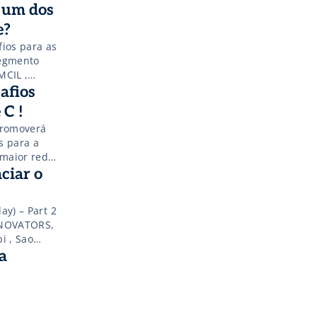
r nova,
é um dos
idth=”425″
e?
ios para as
segmento
MCIL ,
deste como
afios
 C !
promoverá
 para a
 maior rede
eremos
ciar o
ravés da
ay) – Part 2
INNOVATORS,
i , Sao
getting
a
 successful