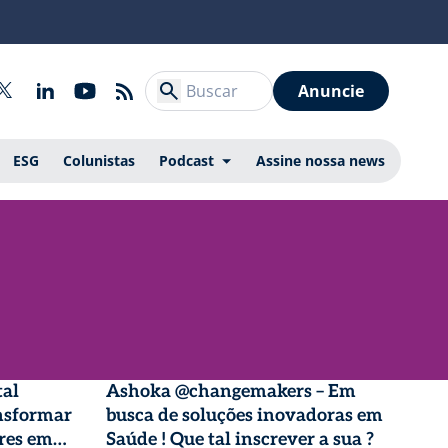
Anuncie
ESG
Colunistas
Podcast
Assine nossa news
tal
Ashoka @changemakers – Em
nsformar
busca de soluções inovadoras em
ores em
Saúde ! Que tal inscrever a sua ?