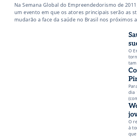
Na Semana Global do Empreendedorismo de 2011
um evento em que os atores principais serão as s
mudarão a face da saúde no Brasil nos próximos a
apresentarão suas idéias e produtos para grandes
Alberto Miranda, CEO do fundo de venture capital 
Sa
su
O E
tor
tam
Eve
Co
tra
Pi
Par
dia 
(com
src
Wo
hei
jo
scro
O r
src
à t
hei
que
scro