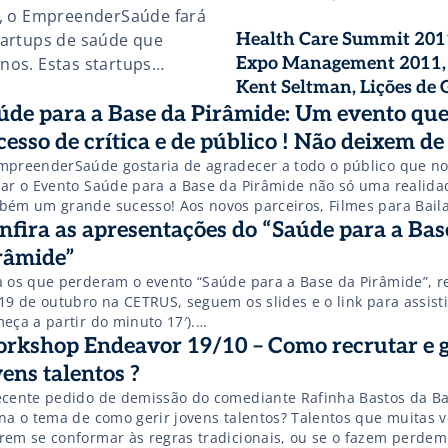
, o EmpreenderSaúde fará
Empresas de Sucesso? (
tartups de saúde que
Health Care Summit 20
nos. Estas startups
Expo Management 2011,
 investidores, como Carlos
Kent Seltman, Lições de 
BR Opportunities, […]
úde para a Base da Pirâmide: Um evento que
Clínica Mayo e Jim
Champy,Reengineering 
cesso de crítica e de público ! Não deixem de 
Care! Inscreva-se!
mpreenderSaúde gostaria de agradecer a todo o público que no
nar o Evento Saúde para a Base da Pirâmide não só uma realida
bém um grande sucesso! Aos novos parceiros, Filmes para Baila
ntials que se desdobraram para termos nosso primeiro evento 
nfira as apresentações do “Saúde para a Bas
nsmissão ao vivo, o que permitiu que […]
râmide”
a os que perderam o evento “Saúde para a Base da Pirâmide”, r
19 de outubro na CETRUS, seguem os slides e o link para assisti
eça a partir do minuto 17′).
=”http://www.slideshare.net/slideshow/embed_code/9816366″ w
rkshop Endeavor 19/10 – Como recrutar e g
ght=”355″ frameborder=”0″ marginwidth=”0″ marginheight=”0″
vens talentos ?
lling=”no”>
ecente pedido de demissão do comediante Rafinha Bastos da B
=”http://www.slideshare.net/slideshow/embed_code/9816435″ w
ona o tema de como gerir jovens talentos? Talentos que muitas 
ght=”355″ frameborder=”0″ marginwidth=”0″ marginheight=”0″
rem se conformar às regras tradicionais, ou se o fazem perdem
lling=”no”>