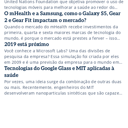
United Nations Foundation que objetiva promover o uso de
tecnologias móveis para melhorar a saúde ao redor do
mundo, lançou em 2013 uma série de três relatórios sobre
O mHealth e a Samsung, como o Galaxy S5, Gear
os possíveis usos de tecnologias móveis e sem fio em
2 e Gear Fit impactam o mercado?
saúde (mhealth ou mobile health) para impactar
Quando o mercado do mHealth recebe investimentos da
positivamente o envelhecimento saudável em países de
primeira, quarta e sexta maiores marcas de tecnologia do
baixa e média renda (PBMR’s), entre os quais se encaixa o
mundo, é porque o mercado está prestes a ferver – isso
Brasil. O primeiro dos reports focou no auxílio a
sem contar outras marcas com Qualcomm, Nike, Intel, IBM
2019 está próximo
cuidadores de idosos, e é sobre ele que falamos agora.
etc. Há um ano pouco se falava de mHealth, poucos a
Você conhece a Microsoft Labs? Uma das divisões de
conheciam com profundidade e a maioria não prestava a
pesquisa da empresa? Essa simulação foi criada por eles
devida atenção nessa área.
em 2009 e é uma previsão da empresa para o mundo em
2019.
Tecnologias do Google Glass e MIT aplicadas à
saúde
Por vezes, uma ideia surge da combinação de outras duas
ou mais. Recentemente, engenheiros do MIT
desenvolveram nanoparticulas sintéticas que são capazes
de se ligarem a tecidos anormais e produzirem
biomarcadores que podem ser detectados na urina.