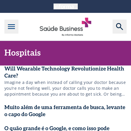
Hospitais
Will Wearable Technology Revolutionize Health
Care?
Imagine a day when instead of calling your doctor because
you’re not feeling well, your doctor calls you to make an
appointment because you are about to get sick. Or being
able to swallow a “digital pill” that transmits a message to
your healthcare provider, letting her know when you took
Muito além de uma ferramenta de busca, levante
your medication and how your body is responding to it.
o capo do Google
O quão grande é o Google, e como isso pode