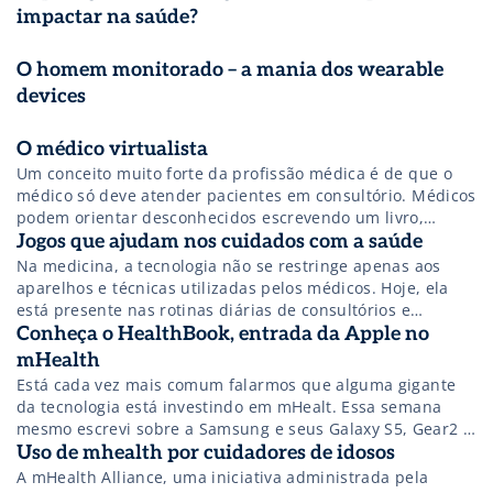
impactar na saúde?
O homem monitorado – a mania dos wearable
devices
O médico virtualista
Um conceito muito forte da profissão médica é de que o
médico só deve atender pacientes em consultório. Médicos
podem orientar desconhecidos escrevendo um livro,
orientando a população pela mídia, dando palestras, se
Jogos que ajudam nos cuidados com a saúde
tornando secretários de saúde, ou de muitas outras
Na medicina, a tecnologia não se restringe apenas aos
formas.
aparelhos e técnicas utilizadas pelos médicos. Hoje, ela
está presente nas rotinas diárias de consultórios e
hospitais, revolucionando as formas de diagnóstico e
Conheça o HealthBook, entrada da Apple no
tratamento dos pacientes.
mHealth
Está cada vez mais comum falarmos que alguma gigante
da tecnologia está investindo em mHealt. Essa semana
mesmo escrevi sobre a Samsung e seus Galaxy S5, Gear2 e
Geart Fit.
Uso de mhealth por cuidadores de idosos
A mHealth Alliance, uma iniciativa administrada pela