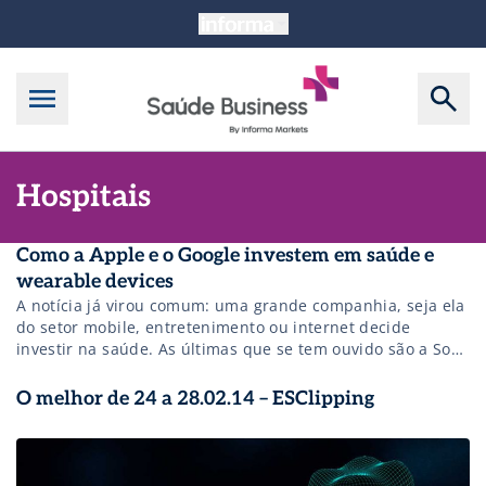
Hospitais
Como a Apple e o Google investem em saúde e
wearable devices
A notícia já virou comum: uma grande companhia, seja ela
do setor mobile, entretenimento ou internet decide
investir na saúde. As últimas que se tem ouvido são a Sony
e Nintendo. Mas, especula-se que as gigantes Apple e
Google também querem a sua fatia do mercado.
O melhor de 24 a 28.02.14 – ESClipping