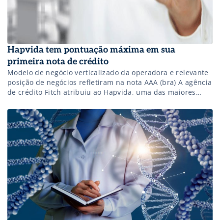
Hapvida tem pontuação máxima em sua
primeira nota de crédito
Modelo de negócio verticalizado da operadora e relevante
posição de negócios refletiram na nota AAA (bra) A agência
de crédito Fitch atribuiu ao Hapvida, uma das maiores
operadoras de planos de saúde do Brasil, o rating nacional
de longo prazo “AAA (bra)” – nota máxima conferida pela
agência, com perspectiva estável. A pontuação também
incluiu […]