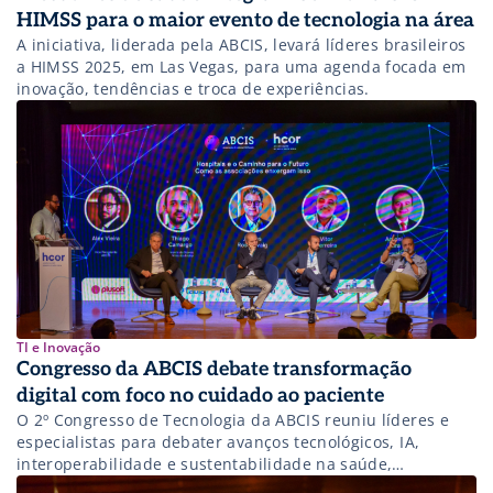
HIMSS para o maior evento de tecnologia na área
A iniciativa, liderada pela ABCIS, levará líderes brasileiros
a HIMSS 2025, em Las Vegas, para uma agenda focada em
inovação, tendências e troca de experiências.
TI e Inovação
Congresso da ABCIS debate transformação
digital com foco no cuidado ao paciente
O 2º Congresso de Tecnologia da ABCIS reuniu líderes e
especialistas para debater avanços tecnológicos, IA,
interoperabilidade e sustentabilidade na saúde,
destacando tendências e desafios até 2025.