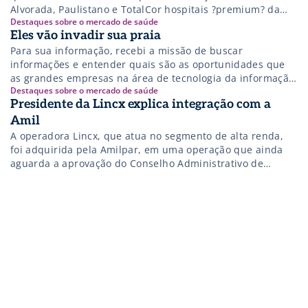
Alvorada, Paulistano e TotalCor hospitais ?premium? da
Destaques sobre o mercado de saúde
Amilpar em São Paulo
Eles vão invadir sua praia
Para sua informação, recebi a missão de buscar
informações e entender quais são as oportunidades que
as grandes empresas na área de tecnologia da informação
Destaques sobre o mercado de saúde
enxergam na saúde pública brasileira. Sim, elas já estão
Presidente da Lincx explica integração com a
descobrindo esta área e vindo com tudo: invadindo a praia
com guarda-sol e cadeira, e olhando para um mar azul
Amil
cheio […]
A operadora Lincx, que atua no segmento de alta renda,
foi adquirida pela Amilpar, em uma operação que ainda
aguarda a aprovação do Conselho Administrativo de
Defesa Econômica (Cade) e a Agência Nacional de Saúde
Suplementar (ANS). De acordo com o fundador e
presidente da Lincx, Silvio Corrêa da Fonseca, não
ocorrerão mudanças que afetarão […]