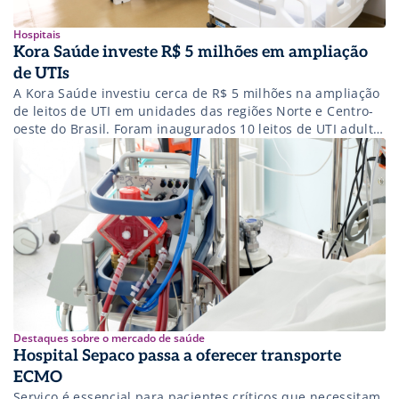
Hospitais
Kora Saúde investe R$ 5 milhões em ampliação
de UTIs
A Kora Saúde investiu cerca de R$ 5 milhões na ampliação
de leitos de UTI em unidades das regiões Norte e Centro-
oeste do Brasil. Foram inaugurados 10 leitos de UTI adulto,
em Goiânia (GO), e 25 leitos de UTI neonatal no Hospital
Santa Teresa, em Palmas (TO). O investimento reforça a
infraestrutura hospitalar e […]
Destaques sobre o mercado de saúde
Hospital Sepaco passa a oferecer transporte
ECMO
Serviço é essencial para pacientes críticos que necessitam