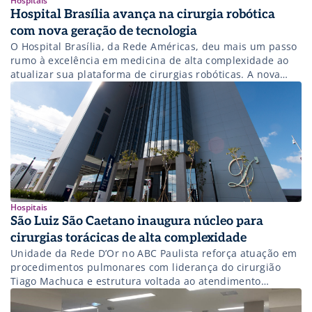
Hospitais
Hospital Brasília avança na cirurgia robótica
com nova geração de tecnologia
O Hospital Brasília, da Rede Américas, deu mais um passo
rumo à excelência em medicina de alta complexidade ao
atualizar sua plataforma de cirurgias robóticas. A nova
geração da tecnologia, voltada a procedimentos
minimamente invasivos, amplia os recursos disponíveis
para equipes cirúrgicas e eleva o padrão de precisão,
segurança e recuperação dos pacientes. Com esse […]
Hospitais
São Luiz São Caetano inaugura núcleo para
cirurgias torácicas de alta complexidade
Unidade da Rede D’Or no ABC Paulista reforça atuação em
procedimentos pulmonares com liderança do cirurgião
Tiago Machuca e estrutura voltada ao atendimento
integral.