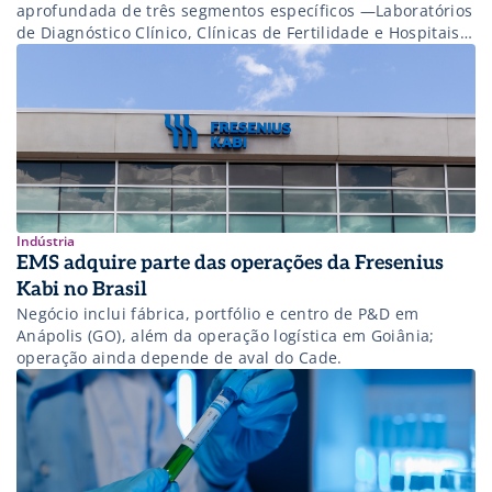
aprofundada de três segmentos específicos —Laboratórios
de Diagnóstico Clínico, Clínicas de Fertilidade e Hospitais
de Saúde Mental. Serão explorados os drivers que
conferem valor a essas empresasnaperspectiva dos
consolidadores, os perfis de empresas-alvo procurados no
mercado e as considerações estratégicas para empresários
que visam otimizar a valorização […]
Indústria
EMS adquire parte das operações da Fresenius
Kabi no Brasil
Negócio inclui fábrica, portfólio e centro de P&D em
Anápolis (GO), além da operação logística em Goiânia;
operação ainda depende de aval do Cade.